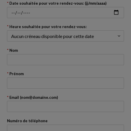
avant
Date souhaitée pour votre rendez-vous: (jj/mm/aaaa)
le
calendrier
Heure souhaitée pour votre rendez-vous:
Nom
Prénom
Email (nom@domaine.com)
Numéro de téléphone