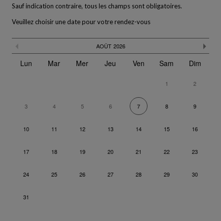
Sauf indication contraire, tous les champs sont obligatoires.
Veuillez choisir une date pour votre rendez-vous
Le calendrier n'est pas pleinement compatible avec l'utilisation d
Passer
Mois précédent
Moi
AOÛT
2026
le
calendrier
Lun
Mar
Mer
Jeu
Ven
Sam
Dim
1
2
3
4
5
6
8
9
7
10
11
12
13
14
15
16
17
18
19
20
21
22
23
24
25
26
27
28
29
30
31
Revenir