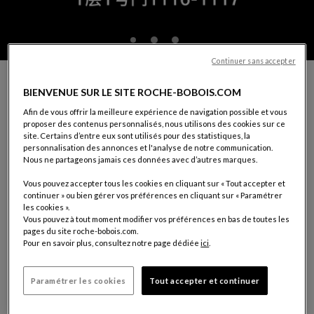
Continuer sans accepter
PRENDRE RENDEZ-VOUS AVEC UN DÉCORATEUR
BIENVENUE SUR LE SITE ROCHE-BOBOIS.COM
ROCHE BOBOIS
Afin de vous offrir la meilleure expérience de navigation possible et vous
Vous souhaitez être guidé dans le choix de vos meubles, dans la
proposer des contenus personnalisés, nous utilisons des cookies sur ce
décoration de votre intérieur ou dans la réalisation d'un projet.
site. Certains d’entre eux sont utilisés pour des statistiques, la
Nos conseillers décorateurs sont à votre disposition.
personnalisation des annonces et l'analyse de notre communication.
Nous ne partageons jamais ces données avec d’autres marques.
Pour leur permettre de vous réserver le meilleur accueil,
merci de complèter le formulaire ci-dessous
Vous pouvez accepter tous les cookies en cliquant sur « Tout accepter et
continuer » ou bien gérer vos préférences en cliquant sur « Paramétrer
les cookies ».
VOTRE MAGASIN:
CHENGDU
Vous pouvez à tout moment modifier vos préférences en bas de toutes les
1116-1117, 1st Floor, Fusen Noble House
pages du site roche-bobois.com.
No. 18, Shenghe 2nd Road
Pour en savoir plus, consultez notre page dédiée
ici
.
610094 Wuhou District, Chengdu, Sichuan Province
Tél: (+86)13458074384
Paramétrer les cookies
Tout accepter et continuer
Choisir un magasin