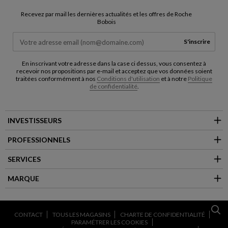
Recevez par mail les dernières actualités et les offres de Roche
Bobois
S'inscrire
En inscrivant votre adresse dans la case ci dessus, vous consentez à
recevoir nos propositions par e-mail et acceptez que vos données soient
traitées conformément à nos
Conditions d'utilisation
et à notre
Politique
de confidentialité
.
INVESTISSEURS
PROFESSIONNELS
SERVICES
MARQUE
CONTACT
TOUS LES MAGASINS
CHARTE DE CONFIDENTIALITÉ
PARAMÉTRER LES COOKIES