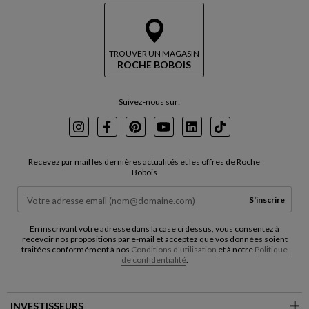
TROUVER UN MAGASIN
ROCHE BOBOIS
Suivez-nous sur:
Instagram
Facebook
Pinterest
Youtube
LinkedIn
TikTok
Recevez par mail les dernières actualités et les offres de Roche
Bobois
S'inscrire
En inscrivant votre adresse dans la case ci dessus, vous consentez à
recevoir nos propositions par e-mail et acceptez que vos données soient
traitées conformément à nos
Conditions d'utilisation
et à notre
Politique
de confidentialité
.
INVESTISSEURS