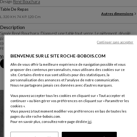
Design
René Bouchara
Table De Repas
Autres dimensions
L. 320 X H. 74 X P. 120 Cm
Description
Signée René Bouchara, Diapo est une table tout verre. Le piétement, dévoilé
par la limpidité du plateau en extra-clair, est un assemblage de pièces de verre
Continuer sans accepter
collées, qui apparait comme une sculpture abstraite. Un jeu de teintes, de
reflets et de tran...
BIENVENUE SUR LE SITE ROCHE-BOBOIS.COM
Voir plus
Télécharger la fiche technique
Prendre rendez-vous en magasin
Afin de vous offrir la meilleure expérience de navigation possible et vous
proposer des contenus personnalisés, nous utilisons des cookies sur ce
site. Certains d’entre eux sont utilisés pour des statistiques, la
personnalisation des annonces et l'analyse de notre communication.
Nous ne partageons jamais ces données avec d’autres marques.
Vous pouvez accepter tous les cookies en cliquant sur « Tout accepter et
continuer » ou bien gérer vos préférences en cliquant sur « Paramétrer les
cookies ».
Vous pouvez à tout moment modifier vos préférences en bas de toutes les
pages du site roche-bobois.com.
Pour en savoir plus, consultez notre page dédiée
ici
.