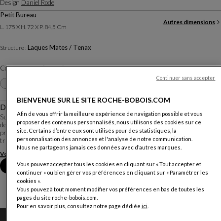
Design
Daniel Rode
Petit Bureau
Autres dimensions
L. 175 X H. 72 X P. 84,5 Cm
Laques Mates / Tenax
Structure :
Coloris :
Blanc (Tenax)
Continuer sans accepter
Personnaliser
+35
BIENVENUE SUR LE SITE ROCHE-BOBOIS.COM
Description
Afin de vous offrir la meilleure expérience de navigation possible et vous
Sur le principe des avions de chasse échappant aux radars, Daniel Rode a
proposer des contenus personnalisés, nous utilisons des cookies sur ce
dessiné Prismo pour tenter d’échapper aux lois de la pesanteur par la
site. Certains d’entre eux sont utilisés pour des statistiques, la
prouesse d’un porte-à-faux spectaculaire et l’élégance prismatique de formes
personnalisation des annonces et l'analyse de notre communication.
triangulées.
Nous ne partageons jamais ces données avec d’autres marques.
Voir plus
Télécharger la fiche technique
Vous pouvez accepter tous les cookies en cliquant sur « Tout accepter et
Prendre rendez-vous en magasin
continuer » ou bien gérer vos préférences en cliquant sur « Paramétrer les
cookies ».
Vous pouvez à tout moment modifier vos préférences en bas de toutes les
pages du site roche-bobois.com.
Pour en savoir plus, consultez notre page dédiée
ici
.