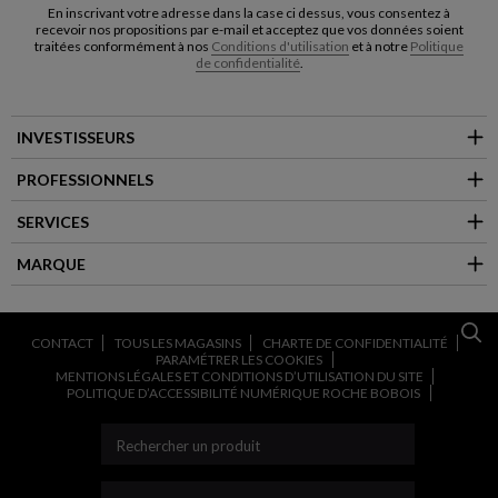
En inscrivant votre adresse dans la case ci dessus, vous consentez à
recevoir nos propositions par e-mail et acceptez que vos données soient
traitées conformément à nos
Conditions d'utilisation
et à notre
Politique
de confidentialité
.
INVESTISSEURS
PROFESSIONNELS
SERVICES
MARQUE
CONTACT
TOUS LES MAGASINS
CHARTE DE CONFIDENTIALITÉ
PARAMÉTRER LES COOKIES
MENTIONS LÉGALES ET CONDITIONS D’UTILISATION DU SITE
POLITIQUE D’ACCESSIBILITÉ NUMÉRIQUE ROCHE BOBOIS