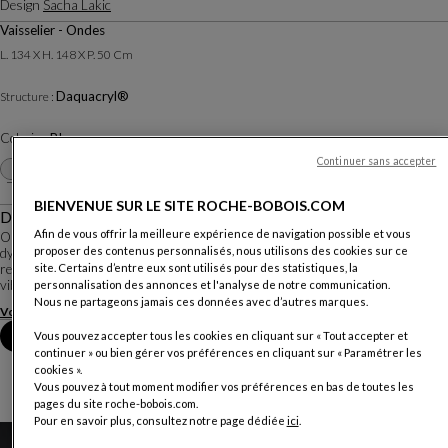
Design
Sacha Lakic
Vaisselier - Ondes
L. 134 X H. 148 X P. 50 Cm
Daquacryl®
Structure :
Coloris :
Blanc
Continuer sans accepter
Autres coloris
+28
BIENVENUE SUR LE SITE ROCHE-BOBOIS.COM
Description
Afin de vous offrir la meilleure expérience de navigation possible et vous
On retrouve dans Speed Up le goût du designer Sacha Lakic pour le travail
proposer des contenus personnalisés, nous utilisons des cookies sur ce
dynamique de la matière : jeux de volumes carrossés, rangements high-tech,
site. Certains d’entre eux sont utilisés pour des statistiques, la
reflets laqués. Des meubles fluides et racés qui expriment le mouvement et la
vibration de la matière...
personnalisation des annonces et l'analyse de notre communication.
Nous ne partageons jamais ces données avec d’autres marques.
Voir plus
Télécharger la fiche technique
Prendre rendez-vous en magasin
Vous pouvez accepter tous les cookies en cliquant sur « Tout accepter et
continuer » ou bien gérer vos préférences en cliquant sur « Paramétrer les
cookies ».
Vous pouvez à tout moment modifier vos préférences en bas de toutes les
pages du site roche-bobois.com.
Pour en savoir plus, consultez notre page dédiée
ici
.