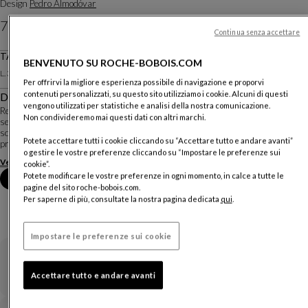
Design
Pedro Almodóvar
7 690 CHF
Continua senza accettare
Prezzi esclusa consegna, valevoli in Svizzera
TAPPETO RETTANGOLARE Mujeres
BENVENUTO SU ROCHE-BOBOIS.COM
Altre dimensioni
L. 300 X H. 400 Cm
Per offrirvi la migliore esperienza possibile di navigazione e proporvi
contenuti personalizzati, su questo sito utilizziamo i cookie. Alcuni di questi
Descrizione
vengono utilizzati per statistiche e analisi della nostra comunicazione.
Regista iconico dall'universo cromatico sgargiante, Pedro Almodóvar ha
Non condivideremo mai questi dati con altri marchi.
segnato intere generazioni con i suoi film in cui il colore, le forme e le
scenografie giocano un ruolo centrale. Dalla passione per il rosso alla
Potete accettare tutti i cookie cliccando su “Accettare tutto e andare avanti”
profondità dei blu, ogni opera è...
o gestire le vostre preferenze cliccando su “Impostare le preferenze sui
Vedere di più
cookie”.
Potete modificare le vostre preferenze in ogni momento, in calce a tutte le
Fissare un appuntamento in negozio
pagine del sito roche-bobois.com.
Per saperne di più, consultate la nostra pagina dedicata
qui
.
Impostare le preferenze sui cookie
Garanzia
Accettare tutto e andare avanti