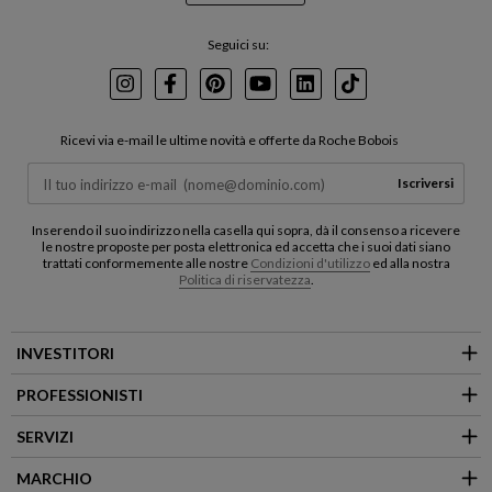
Seguici su:
Instagram
Facebook
Pinterest
Youtube
LinkedIn
TikTok
Ricevi via e-mail le ultime novità e offerte da Roche Bobois
Iscriversi
Inserendo il suo indirizzo nella casella qui sopra, dà il consenso a ricevere
le nostre proposte per posta elettronica ed accetta che i suoi dati siano
trattati conformemente alle nostre
Condizioni d'utilizzo
ed alla nostra
Politica di riservatezza
.
INVESTITORI
PROFESSIONISTI
SERVIZI
MARCHIO