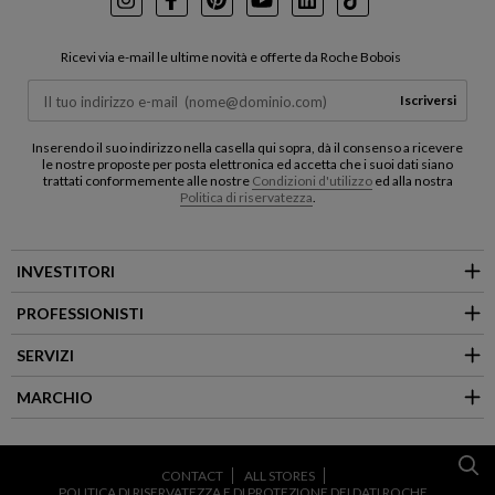
Instagram
Facebook
Pinterest
Youtube
LinkedIn
TikTok
Ricevi via e-mail le ultime novità e offerte da Roche Bobois
Iscriversi
Inserendo il suo indirizzo nella casella qui sopra, dà il consenso a ricevere
le nostre proposte per posta elettronica ed accetta che i suoi dati siano
trattati conformemente alle nostre
Condizioni d'utilizzo
ed alla nostra
Politica di riservatezza
.
INVESTITORI
PROFESSIONISTI
SERVIZI
MARCHIO
CONTACT
ALL STORES
POLITICA DI RISERVATEZZA E DI PROTEZIONE DEI DATI ROCHE