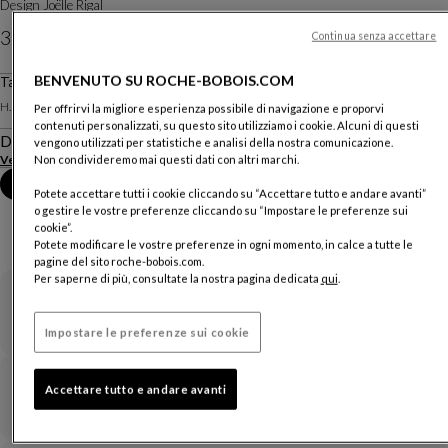
Design
Joëlle Rigal
3 000 CHF
Continua senza accettare
BENVENUTO SU ROCHE-BOBOIS.COM
Prezzi esclusa consegna, valevoli in Svizzera
Tavolino - Feltro Di Lana Naturale
H. 30 X ∅. 102 Cm
Per offrirvi la migliore esperienza possibile di navigazione e proporvi
contenuti personalizzati, su questo sito utilizziamo i cookie. Alcuni di questi
Descrizione
vengono utilizzati per statistiche e analisi della nostra comunicazione.
Vedere di più
Scaricare la scheda tecnica
Non condivideremo mai questi dati con altri marchi.
Fissare un appuntamento in negozio
Potete accettare tutti i cookie cliccando su “Accettare tutto e andare avanti”
o gestire le vostre preferenze cliccando su “Impostare le preferenze sui
cookie”.
Potete modificare le vostre preferenze in ogni momento, in calce a tutte le
pagine del sito roche-bobois.com.
Per saperne di più, consultate la nostra pagina dedicata
qui
.
Garanzia
Impostare le preferenze sui cookie
Accettare tutto e andare avanti
Tempi di consegna