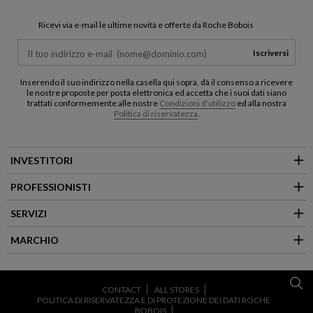
Ricevi via e-mail le ultime novità e offerte da Roche Bobois
Iscriversi
Inserendo il suo indirizzo nella casella qui sopra, dà il consenso a ricevere
le nostre proposte per posta elettronica ed accetta che i suoi dati siano
trattati conformemente alle nostre
Condizioni d'utilizzo
ed alla nostra
Politica di riservatezza
.
INVESTITORI
PROFESSIONISTI
SERVIZI
MARCHIO
CONTACT
ALL STORES
POLITICA DI RISERVATEZZA E DI PROTEZIONE DEI DATI ROCHE
BOBOIS