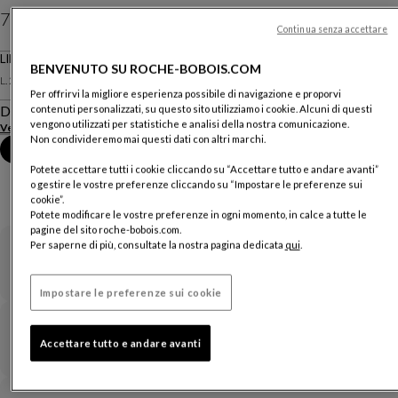
7 240 CHF
Continua senza accettare
Prezzi esclusa consegna, valevoli in Svizzera
LIBRERIA COMPONIBILE
BENVENUTO SU ROCHE-BOBOIS.COM
L. 282 X H. 236.2 X P. 37 Cm
Per offrirvi la migliore esperienza possibile di navigazione e proporvi
Descrizione
contenuti personalizzati, su questo sito utilizziamo i cookie. Alcuni di questi
vengono utilizzati per statistiche e analisi della nostra comunicazione.
Vedere di più
Non condivideremo mai questi dati con altri marchi.
Fissare un appuntamento in negozio
Potete accettare tutti i cookie cliccando su “Accettare tutto e andare avanti”
o gestire le vostre preferenze cliccando su “Impostare le preferenze sui
cookie”.
Potete modificare le vostre preferenze in ogni momento, in calce a tutte le
pagine del sito roche-bobois.com.
Per saperne di più, consultate la nostra pagina dedicata
qui
.
Garanzia
Impostare le preferenze sui cookie
Tempi di consegna
Accettare tutto e andare avanti