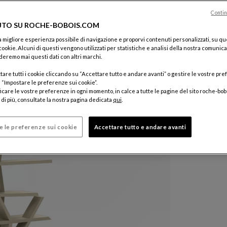
Prezzi esclu
Contin
Ag
TO SU ROCHE-BOBOIS.COM
 la migliore esperienza possibile di navigazione e proporvi contenuti personalizzati, su qu
Tempi di c
 cookie. Alcuni di questi vengono utilizzati per statistiche e analisi della nostra comunic
eremo mai questi dati con altri marchi.
tare tutti i cookie cliccando su “Accettare tutto e andare avanti” o gestire le vostre pr
 “Impostare le preferenze sui cookie”.
icare le vostre preferenze in ogni momento, in calce a tutte le pagine del sito roche-bob
di più, consultate la nostra pagina dedicata
qui
.
e le preferenze sui cookie
Accettare tutto e andare avanti