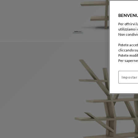
BENVENU
Per offrirvi
utilizziamo i
Non condivid
Potete accet
cliccando su
Potete modif
Per saperne 
Impostar