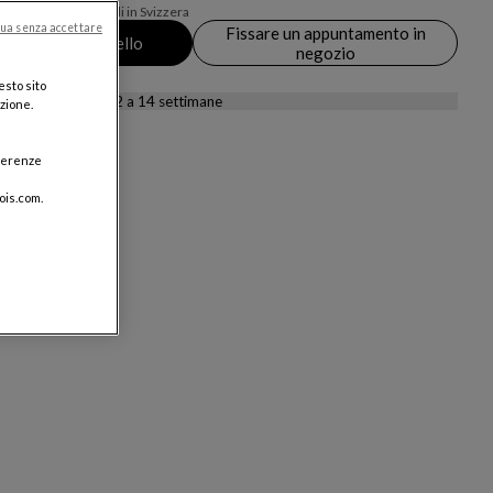
sa consegna, valevoli in Svizzera
ua senza accettare
Fissare un appuntamento in
giungere al carrello
negozio
esto sito
onsegna stimati:
12 a 14 settimane
azione.
eferenze
ois.com.