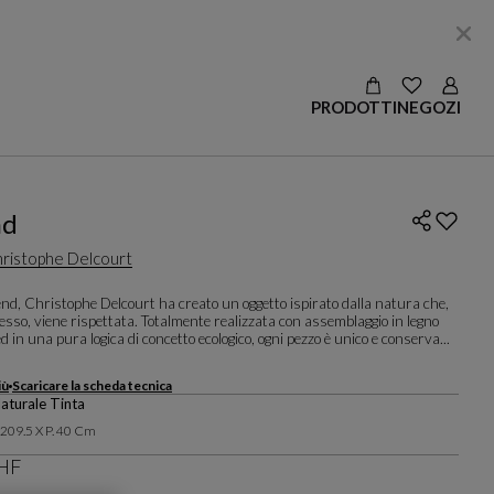
VEDERE LE S
Login
PRODOTTI
NEGOZI
nd
ristophe Delcourt
nd, Christophe Delcourt ha creato un oggetto ispirato dalla natura che,
esso, viene rispettata. Totalmente realizzata con assemblaggio in legno
d in una pura logica di concetto ecologico, ogni pezzo è unico e conserva...
iù
Scaricare la scheda tecnica
Naturale Tinta
. 209.5 X P. 40 Cm
CHF