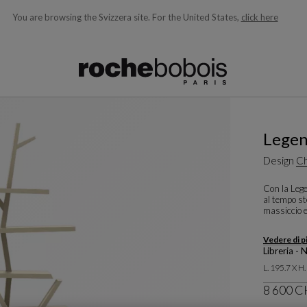
You are browsing the Svizzera site.
For the United States,
click here
i qui sotto e si aggiornano man mano che si digita)
Lege
Design
Ch
Con la Lege
al tempo st
massiccio e
Vedere di p
Libreria - 
L. 195.7 X H
8 600 