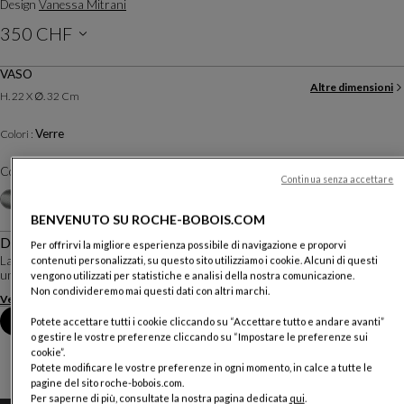
Design
Vanessa Mitrani
350 CHF
Prezzi esclusa consegna, valevoli in Svizzera
VASO
Altre dimensioni
H. 22 X ∅. 32 Cm
Verre
Colori :
Colore :
Doré
Continua senza accettare
Altri colori
+2
BENVENUTO SU ROCHE-BOBOIS.COM
Descrizione
Per offrirvi la migliore esperienza possibile di navigazione e proporvi
La collezione di vasi No Limit ci immerge, con i suoi pesci in porcellana, in un
contenuti personalizzati, su questo sito utilizziamo i cookie. Alcuni di questi
universo giapponese immaginato da Vanessa Mitrani.
vengono utilizzati per statistiche e analisi della nostra comunicazione.
Non condivideremo mai questi dati con altri marchi.
Vedere di più
Scaricare la scheda tecnica
Fissare un appuntamento in negozio
Potete accettare tutti i cookie cliccando su “Accettare tutto e andare avanti”
o gestire le vostre preferenze cliccando su “Impostare le preferenze sui
cookie”.
Potete modificare le vostre preferenze in ogni momento, in calce a tutte le
pagine del sito roche-bobois.com.
Per saperne di più, consultate la nostra pagina dedicata
qui
.