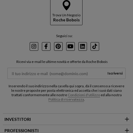
Trova Un Negozio
Roche Bobois
Seguici su:
Instagram
Facebook
Pinterest
Youtube
LinkedIn
TikTok
Ricevi via e-mail le ultime novità e offerte da Roche Bobois
Iscriversi
Inserendo il suo indirizzo nella casella qui sopra, dà il consenso a ricevere
le nostre proposte per posta elettronica ed accetta che i suoi dati siano
trattati conformemente alle nostre
Condizioni d'utilizzo
ed alla nostra
Politica di riservatezza
.
INVESTITORI
PROFESSIONISTI