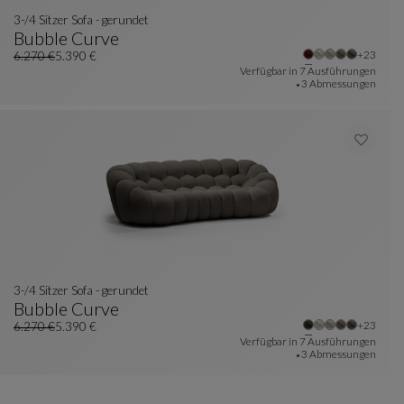
3-/4 Sitzer Sofa - gerundet
Bubble Curve
e Farben : 23 verfügbare farben
Weitere 
+23
3-/4 Sitzer Sofa - Gerundet
Siehe Vollständige Beschreibung
6.270 €
5.390 €
Alter Preis
Aktueller Preis
Verfügbar in
7 Ausführungen
3 Abmessungen
3-/4 Sitzer Sofa - gerundet
Bubble Curve
e Farben : 23 verfügbare farben
Weitere 
+23
3-/4 Sitzer Sofa - Gerundet
Siehe Vollständige Beschreibung
6.270 €
5.390 €
Alter Preis
Aktueller Preis
Verfügbar in
7 Ausführungen
3 Abmessungen