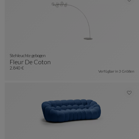
stehleuchte gebogen
Fleur De Coton
Stehleuchte Gebogen
Siehe Vollständige Beschreibung
2.840 €
Verfügbar in
3 Größen