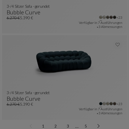
3-/4 Sitzer Sofa - gerundet
Bubble Curve
re Farben : 27 verfügbare farben
Weiter
+23
3-/4 Sitzer Sofa - Gerundet
Siehe Vollständige Beschreibung
6.270 €
5.390 €
Alter Preis
Aktueller Preis
Verfügbar in
7 Ausführungen
3 Abmessungen
3-/4 Sitzer Sofa - gerundet
Bubble Curve
re Farben : 23 verfügbare farben
Weiter
+23
3-/4 Sitzer Sofa - Gerundet
Siehe Vollständige Beschreibung
6.270 €
5.390 €
Alter Preis
Aktueller Preis
Verfügbar in
7 Ausführungen
3 Abmessungen
…
1
2
3
5