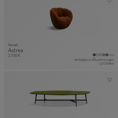
Sessel
Astrea
Weite
+23
Sessel
Siehe Vollständige Beschreibung
2.510 €
Verfügbar in
8 Ausführungen
2 Größen