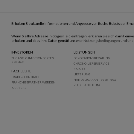
Erhalten Sie aktuelle Informationen und Angebote von Roche Bobois per Emai
Wenn Sie Ihre Adresse in obiges Feld eintragen, erklären Sie sich damit ein
erhalten und dass Ihre Daten gemäß unserer
Nutzungsbedingungen
und uns
INVESTOREN
LEISTUNGEN
ZUGANG ZUM GESONDERTEN
DEKORATIONSBERATUNG
BEREICH
CHRONO-LIEFERSERVICE
KATALOGE
FACHLEUTE
LIEFERUNG
TRADE & CONTRACT
HANDELSGARANTIEVERTRAG
FRANCHISEPARTNER WERDEN
PFLEGEANLEITUNG
KARRIERE