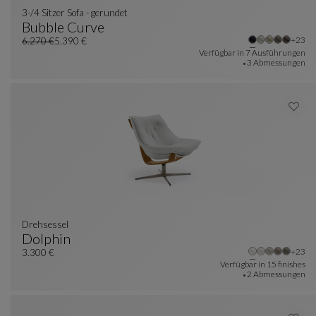
3-/4 Sitzer Sofa - gerundet
Bubble Curve
Weite
+23
3-/4 Sitzer Sofa - Gerundet
Siehe Vollständige Beschreibung
6.270 €
5.390 €
Alter Preis
Aktueller Preis
Verfügbar in
7 Ausführungen
3 Abmessungen
drehsessel
Dolphin
Weite
+23
Drehsessel
Siehe Vollständige Beschreibung
3.300 €
Verfügbar in
15 finishes
2 Abmessungen