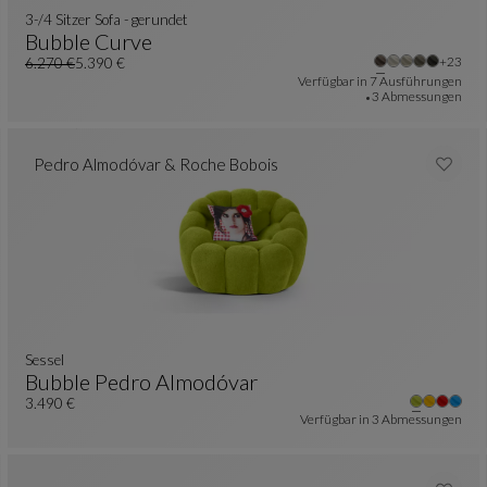
3-/4 Sitzer Sofa - gerundet
Bubble Curve
re Farben : 23 verfügbare farben
Weiter
+23
3-/4 Sitzer Sofa - Gerundet
Siehe Vollständige Beschreibung
6.270 €
5.390 €
Alter Preis
Aktueller Preis
Verfügbar in
7 Ausführungen
3 Abmessungen
Pedro Almodóvar & Roche Bobois
sessel
Bubble Pedro Almodóvar
re Farben : 23 verfügbare farben
Sessel
Siehe Vollständige Beschreibung
3.490 €
Verfügbar in
3 Abmessungen