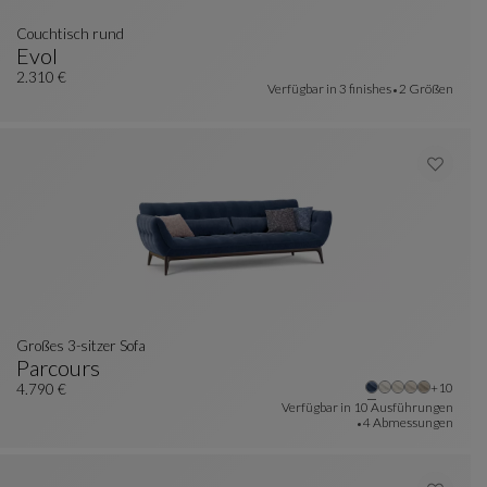
couchtisch rund
Evol
e Farben : 23 verfügbare farben
Couchtisch Rund
Siehe Vollständige Beschreibung
2.310 €
Verfügbar in
3 finishes
2 Größen
Großes 3-sitzer Sofa
Parcours
Weitere 
+10
Großes 3-Sitzer Sofa
Siehe Vollständige Beschreibung
4.790 €
Verfügbar in
10 Ausführungen
4 Abmessungen