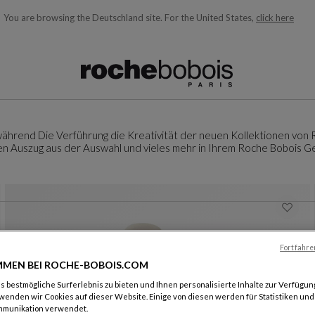
You are browsing the Deutschland site.
For the United States,
click here
ngezeigt und laufend aktualisiert, während Sie den Suchbegriff e
 während Die Verführung die Kreativität der neuen Kollektionen von 
n Auszug aus der Auswahl und vieles mehr in Ihrem Roche Bobois Ge
Fortfahre
MEN BEI ROCHE-BOBOIS.COM
 bestmögliche Surferlebnis zu bieten und Ihnen personalisierte Inhalte zur Verfügung
wenden wir Cookies auf dieser Website. Einige von diesen werden für Statistiken un
mmunikation verwendet.