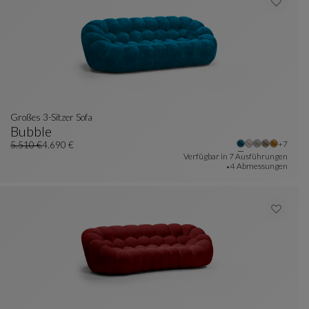
Großes 3-Sitzer Sofa
Bubble
Weitere
+7
Großes 3-Sitzer Sofa
Siehe Vollständige Beschreibung
5.510 €
4.690 €
Alter Preis
Aktueller Preis
Verfügbar in
7 Ausführungen
4 Abmessungen