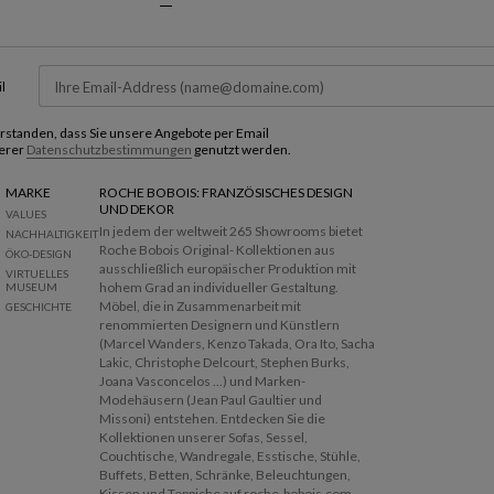
l
verstanden, dass Sie unsere Angebote per Email
erer
Datenschutzbestimmungen
genutzt werden.
MARKE
ROCHE BOBOIS: FRANZÖSISCHES DESIGN
UND DEKOR
VALUES
In jedem der weltweit 265 Showrooms bietet
NACHHALTIGKEIT
Roche Bobois Original- Kollektionen aus
ÖKO-DESIGN
ausschließlich europäischer Produktion mit
VIRTUELLES
hohem Grad an individueller Gestaltung.
MUSEUM
Möbel, die in Zusammenarbeit mit
GESCHICHTE
renommierten Designern und Künstlern
(Marcel Wanders, Kenzo Takada, Ora Ito, Sacha
Lakic, Christophe Delcourt, Stephen Burks,
Joana Vasconcelos ...) und Marken-
Modehäusern (Jean Paul Gaultier und
Missoni) entstehen. Entdecken Sie die
Kollektionen unserer Sofas, Sessel,
Couchtische, Wandregale, Esstische, Stühle,
Buffets, Betten, Schränke, Beleuchtungen,
Kissen und Teppiche auf
roche-bobois.com