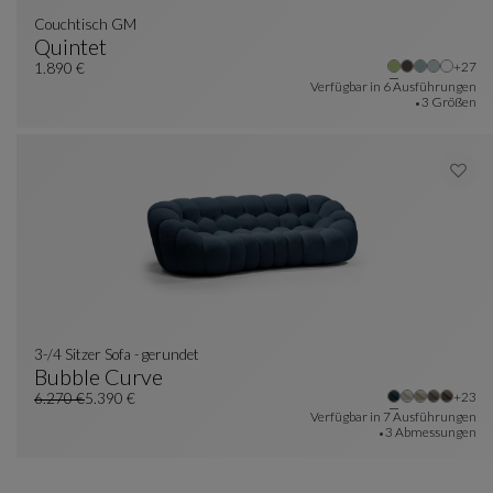
Couchtisch GM
Quintet
Weite
+27
Couchtisch GM
Siehe Vollständige Beschreibung
1.890 €
Verfügbar in
6 Ausführungen
3 Größen
3-/4 Sitzer Sofa - gerundet
Bubble Curve
Weite
+23
3-/4 Sitzer Sofa - Gerundet
Siehe Vollständige Beschreibung
6.270 €
5.390 €
Alter Preis
Aktueller Preis
Verfügbar in
7 Ausführungen
3 Abmessungen