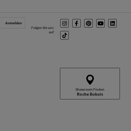
Anmelden
Instagram
Facebook
Pinterest
Youtube
LinkedI
Folgen Sie uns
auf
TikTok
Showroom Finden
Roche Bobois