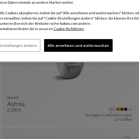
iese Daten niemals an andere Marken weiter.
drehsessel
alle Cookies akzeptieren, indem Sie auf "Alle annehmen und weitermachen" klicken, od
Pétale
re Farben : 23 verfügbare farben
n verwalten, indem Sie auf "Cookie-Einstellungen ändern" klicken. Sie können Ihre Ei
Drehsessel
Siehe Vollständige Beschreibung
2.360 €
m unteren Bereich der Website roche-bobois.com ändern.
Verfügbar in
14 Ausführungen
ormationen finden Sie in unseren
Cookie-Richtlinien
.
instellungen ändern
Alle annehmen und weitermachen
Sessel
Astrea
Weite
+3
Sessel
Siehe Vollständige Beschreibung
2.250 €
Verfügbar in
8 Ausführungen
2 Größen