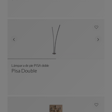
Lámpara de pie PISA doble
Pisa Double
Lámpara De Pie PISA Doble
Ver Descripción Completa