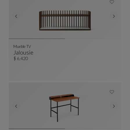
Mueble TV
Jalousie
Mueble TV
Ver Descripción Completa
$ 6,420