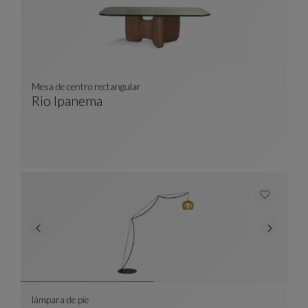
Mesa de centro rectangular
Rio Ipanema
Mesa De Centro Rectangular
Ver Descripción Completa
lámpara de pie