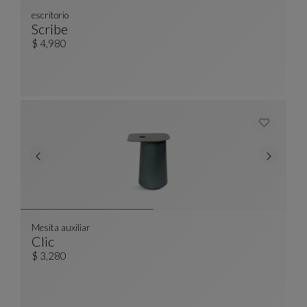
escritorio
Scribe
Escritorio
Ver Descripción Completa
$ 4,980
Mesita auxiliar
Clic
Mesita Auxiliar
Ver Descripción Completa
$ 3,280