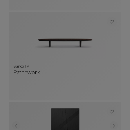
Banco TV
Patchwork
Banco TV
Ver Descripción Completa