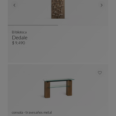
BIblioteca
Dedale
BIblioteca
Ver Descripción Completa
$ 9,490
consola - travesaños metal