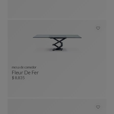
mesa de comedor
Fleur De Fer
Mesa De Comedor
Ver Descripción Completa
$ 8,835