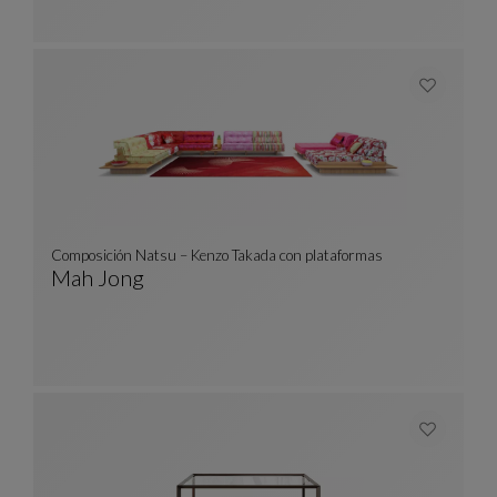
Composición Natsu – Kenzo Takada con plataformas
Mah Jong
Composición Natsu – Kenzo Takada Con Plataf
Ver Descripción Completa