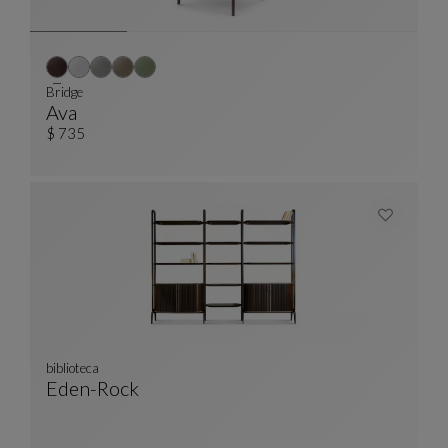
Bridge
Ava
Bridge
Ver Descripción Completa
$ 735
biblioteca
Eden-Rock
Biblioteca
Ver Descripción Completa