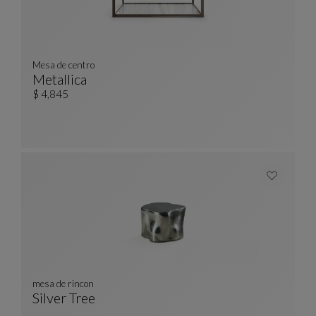
Mesa de centro
Metallica
Mesa De Centro
Ver Descripción Completa
$ 4,845
mesa de rincon
Silver Tree
Mesa De Rincon
Ver Descripción Completa