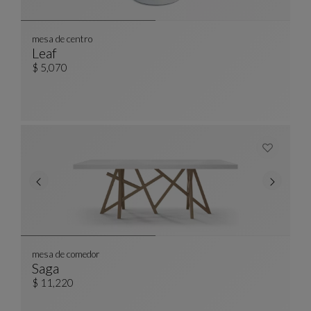
mesa de centro
Leaf
Mesa De Centro
Ver Descripción Completa
$ 5,070
mesa de comedor
Saga
Mesa De Comedor
Ver Descripción Completa
$ 11,220