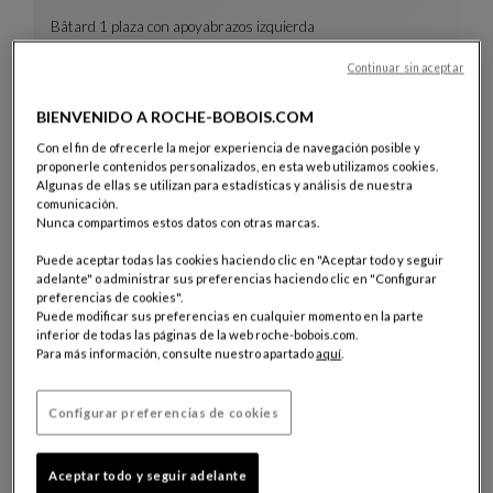
Bâtard 1 plaza con apoyabrazos izquierda
Long Beach
Continuar sin aceptar
Bâtard 1 Plaza Con Apoyabrazos Izquierda
Ver Descripción Completa
BIENVENIDO A ROCHE-BOBOIS.COM
Con el fin de ofrecerle la mejor experiencia de navegación posible y
proponerle contenidos personalizados, en esta web utilizamos cookies.
Algunas de ellas se utilizan para estadísticas y análisis de nuestra
comunicación.
Nunca compartimos estos datos con otras marcas.
Puede aceptar todas las cookies haciendo clic en "Aceptar todo y seguir
adelante" o administrar sus preferencias haciendo clic en "Configurar
preferencias de cookies".
Puede modificar sus preferencias en cualquier momento en la parte
inferior de todas las páginas de la web roche-bobois.com.
Para más información, consulte nuestro apartado
aquí
.
Composición Missoni con plataformas
Mah Jong
Composición Missoni Con Plataformas
Ver Descripción Completa
Configurar preferencias de cookies
Aceptar todo y seguir adelante