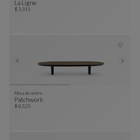
La Ligne
Lámpara De Pie
Ver Descripción Completa
$ 3,315
Mesa de centro
Patchwork
Mesa De Centro
Ver Descripción Completa
$ 8,525