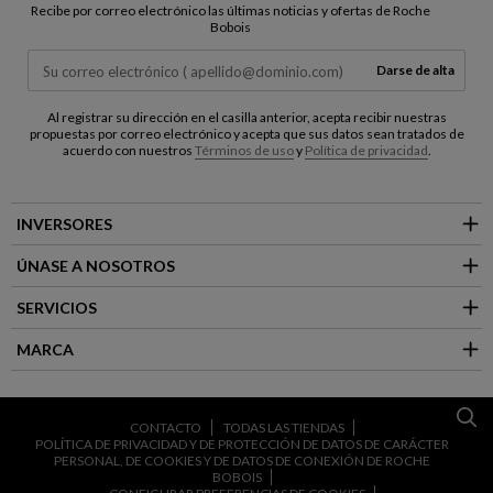
Recibe por correo electrónico las últimas noticias y ofertas de Roche
Bobois
Darse de alta
Al registrar su dirección en el casilla anterior, acepta recibir nuestras
propuestas por correo electrónico y acepta que sus datos sean tratados de
acuerdo con nuestros
Términos de uso
y
Política de privacidad
.
INVERSORES
ÚNASE A NOSOTROS
SERVICIOS
MARCA
CONTACTO
TODAS LAS TIENDAS
POLÍTICA DE PRIVACIDAD Y DE PROTECCIÓN DE DATOS DE CARÁCTER
PERSONAL, DE COOKIES Y DE DATOS DE CONEXIÓN DE ROCHE
BOBOIS