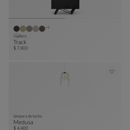
Otros colores : 9 colores disponibles
+9
Vajillero
Track
Vajillero
Ver Descripción Completa
$ 7,800
lámpara de techo
Medusa
Lámpara De Techo
Ver Descripción Completa
$ 4,400