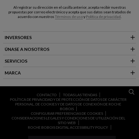
Al registrar su dirección en el casilla anterior, acepta recibir nuestras
propuestas por correo electrónico y acepta que sus datos sean tratados de
acuerdo con nuestros
Términos de uso
y
Política de privacidad
.
INVERSORES
ÚNASE A NOSOTROS
SERVICIOS
MARCA
CONTACTO
TODAS LAS TIENDAS
POLÍTICA DE PRIVACIDAD Y DE PROTECCIÓN DE DATOS DE CARÁCTER
PERSONAL, DE COOKIES Y DE DATOS DE CONEXIÓN DE ROCHE
BOBOIS
CONFIGURAR PREFERENCIAS DE COOKIES
CONSIDERACIONES LEGALES Y CONDICIONES DE UTILIZACIÓN DEL
SITIO WEB
ROCHE BOBOIS DIGITAL ACCESSIBILITY POLICY