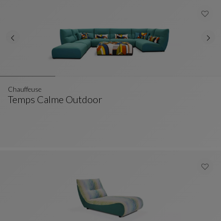
Chauffeuse
Temps Calme Outdoor
Chauffeuse
Ver Descripción Completa