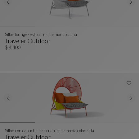
Sillón lounge - estructura armonía calma
Traveler Outdoor
Sillón Lounge - Estructura Armonía Calma
Ver Descripción Completa
$ 4,400
Sillón con capucha - estructura armonia coloreada
Traveler Outdoor