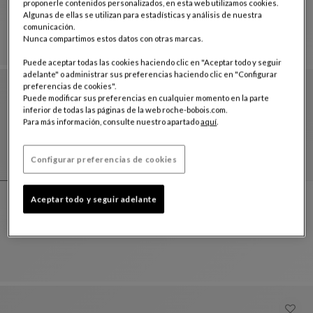
proponerle contenidos personalizados, en esta web utilizamos cookies.
Composición Missoni - Wonderland Outdoor
Ver Descripción Completa
Algunas de ellas se utilizan para estadísticas y análisis de nuestra
comunicación.
Nunca compartimos estos datos con otras marcas.
Puede aceptar todas las cookies haciendo clic en "Aceptar todo y seguir
adelante" o administrar sus preferencias haciendo clic en "Configurar
preferencias de cookies".
Puede modificar sus preferencias en cualquier momento en la parte
inferior de todas las páginas de la web roche-bobois.com.
Para más información, consulte nuestro apartado
aquí
.
Configurar preferencias de cookies
Jean Paul Gaultier - autour du monde - composición 7 elementos
Aceptar todo y seguir adelante
Mah Jong Outdoor
Jean Paul Gaultier - Autour Du Monde - Composic
Ver Descripción Completa