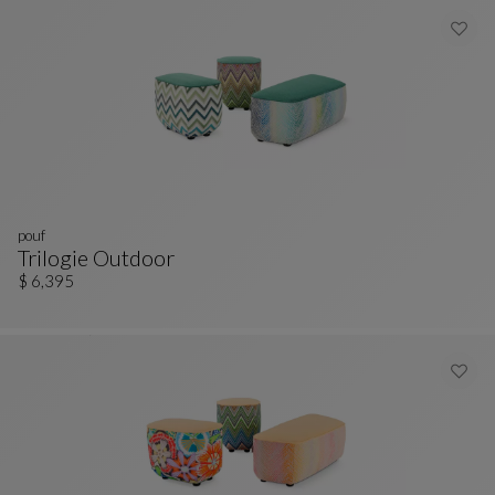
pouf
Trilogie Outdoor
Pouf
Ver Descripción Completa
$ 6,395