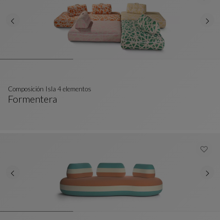
Composición Isla 4 elementos
Formentera
Composición Isla 4 Elementos
Ver Descripción Completa