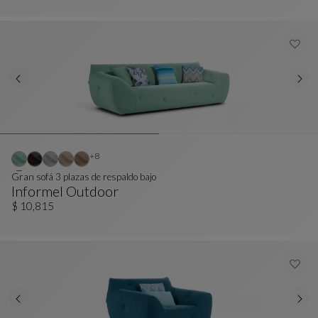
Otros colores : 8 colores disponibles
+8
Gran sofá 3 plazas de respaldo bajo
Informel Outdoor
Gran Sofá 3 Plazas De Respaldo Bajo
Ver Descripción Completa
$ 10,815