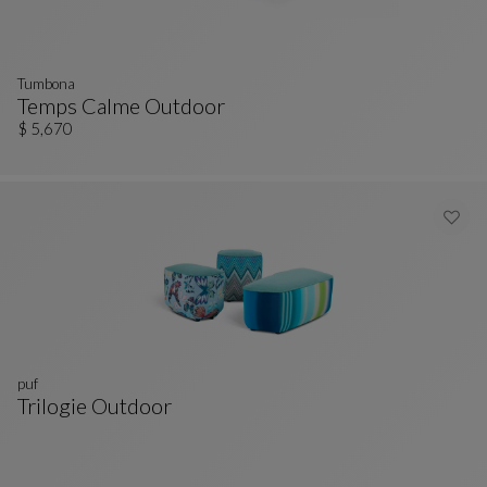
Tumbona
Temps Calme Outdoor
Tumbona
Ver Descripción Completa
$ 5,670
puf
Trilogie Outdoor
Puf
Ver Descripción Completa