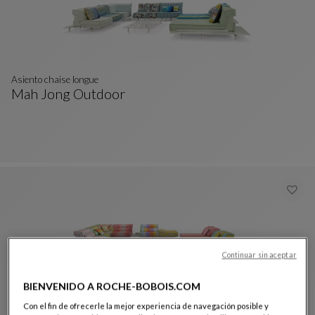
Asiento chaise longue
Mah Jong Outdoor
Asiento Chaise Longue
Ver Descripción Completa
Continuar sin aceptar
BIENVENIDO A ROCHE-BOBOIS.COM
Composición missoni - wonderland outdoor
Con el fin de ofrecerle la mejor experiencia de navegación posible y
Mah Jong Outdoor