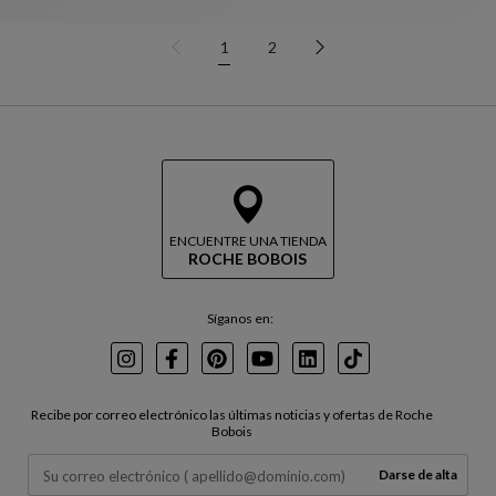
1
2
ENCUENTRE UNA TIENDA
ROCHE BOBOIS
Síganos en:
Instagram
Facebook
Pinterest
Youtube
LinkedIn
TikTok
Recibe por correo electrónico las últimas noticias y ofertas de Roche
Bobois
Darse de alta