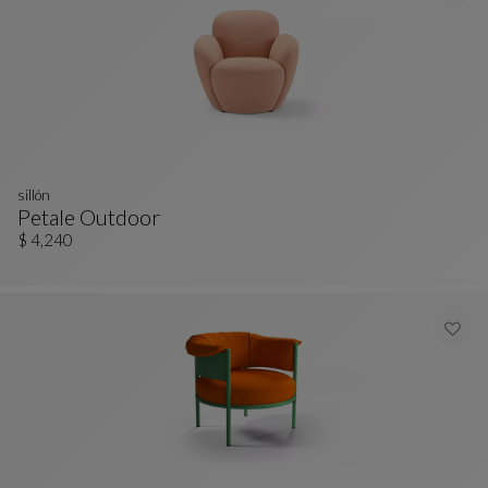
sillón
Petale Outdoor
Sillón
Ver Descripción Completa
$ 4,240