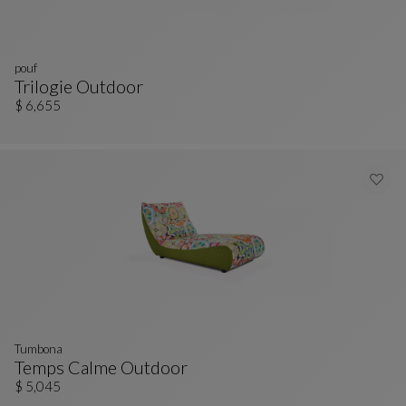
pouf
Trilogie Outdoor
Pouf
Ver Descripción Completa
$ 6,655
Tumbona
Temps Calme Outdoor
Tumbona
Ver Descripción Completa
$ 5,045