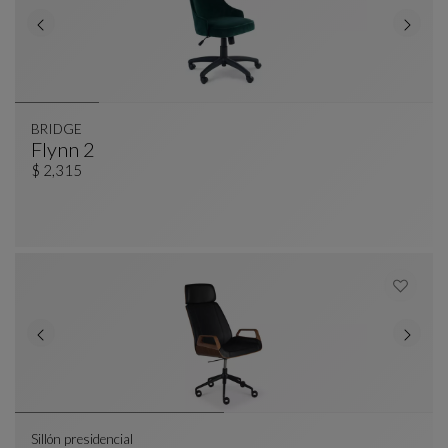
BRIDGE
Flynn 2
BRIDGE
Ver Descripción Completa
$ 2,315
Sillón presidencial