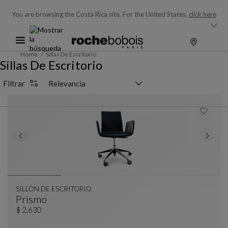
You are browsing the Costa Rica site.
For the United States,
click here
Home
Sillas De Escritorio
Sillas De Escritorio
Selector de clasificación
Filtrar
SILLÓN DE ESCRITORIO
Prismo
SILLÓN DE ESCRITORIO
Ver Descripción Completa
$ 2,630