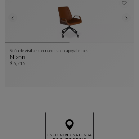
Sillón de visita - con ruedas con apoyabrazos
Nixon
Sillón De Visita - Con Ruedas Con Apoyabrazos
Ver Descripción Completa
$ 6,715
ENCUENTRE UNA TIENDA