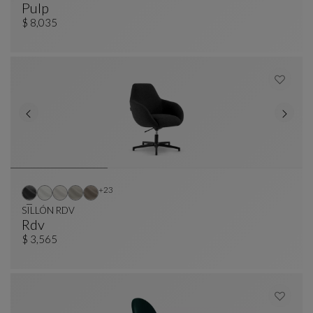
Pulp
Sillón De Oficina
Ver Descripción Completa
$ 8,035
Otros colores : 23 colores disponibles
+23
SILLÓN RDV
Rdv
SILLÓN RDV
Ver Descripción Completa
$ 3,565