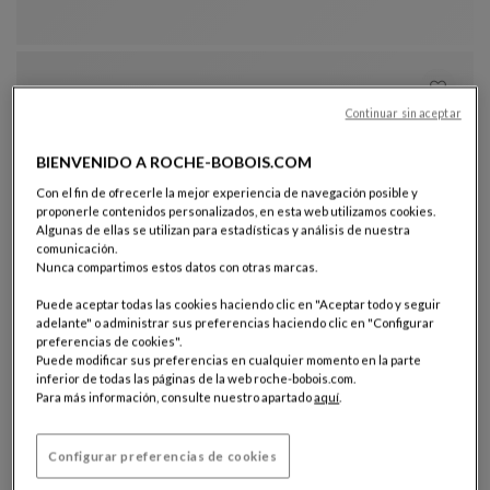
Continuar sin aceptar
BIENVENIDO A ROCHE-BOBOIS.COM
Con el fin de ofrecerle la mejor experiencia de navegación posible y
proponerle contenidos personalizados, en esta web utilizamos cookies.
Algunas de ellas se utilizan para estadísticas y análisis de nuestra
comunicación.
Otros colores : 11 colores disponibles
+11
Nunca compartimos estos datos con otras marcas.
Sillón para visitas
Puede aceptar todas las cookies haciendo clic en "Aceptar todo y seguir
Pulp
adelante" o administrar sus preferencias haciendo clic en "Configurar
Sillón Para Visitas
Ver Descripción Completa
$ 6,800
preferencias de cookies".
Puede modificar sus preferencias en cualquier momento en la parte
inferior de todas las páginas de la web roche-bobois.com.
Para más información, consulte nuestro apartado
aquí
.
Configurar preferencias de cookies