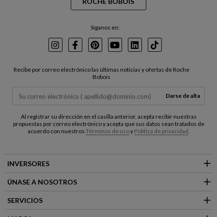
ROCHE BOBOIS
Síganos en:
Instagram
Facebook
Pinterest
Youtube
LinkedIn
TikTok
Recibe por correo electrónico las últimas noticias y ofertas de Roche
Bobois
Darse de alta
Al registrar su dirección en el casilla anterior, acepta recibir nuestras
propuestas por correo electrónico y acepta que sus datos sean tratados de
acuerdo con nuestros
Términos de uso
y
Política de privacidad
.
INVERSORES
ÚNASE A NOSOTROS
SERVICIOS