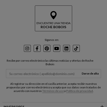
ENCUENTRE UNA TIENDA
ROCHE BOBOIS
Síganos en:
Instagram
Facebook
Pinterest
Youtube
LinkedIn
TikTok
Recibe por correo electrónico las últimas noticias y ofertas de Roche
Bobois
Darse de alta
Al registrar su dirección en el casilla anterior, acepta recibir nuestras
propuestas por correo electrónico y acepta que sus datos sean tratados de
acuerdo con nuestros
Términos de uso
y
Política de privacidad
.
INVERSORES