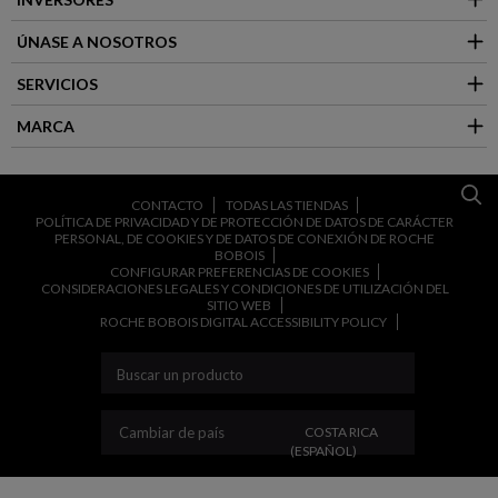
ÚNASE A NOSOTROS
SERVICIOS
MARCA
CONTACTO
TODAS LAS TIENDAS
POLÍTICA DE PRIVACIDAD Y DE PROTECCIÓN DE DATOS DE CARÁCTER
PERSONAL, DE COOKIES Y DE DATOS DE CONEXIÓN DE ROCHE
BOBOIS
CONFIGURAR PREFERENCIAS DE COOKIES
CONSIDERACIONES LEGALES Y CONDICIONES DE UTILIZACIÓN DEL
SITIO WEB
ROCHE BOBOIS DIGITAL ACCESSIBILITY POLICY
CAMBIAR DE PAÍS
Cambiar de país
COSTA RICA
(ESPAÑOL)