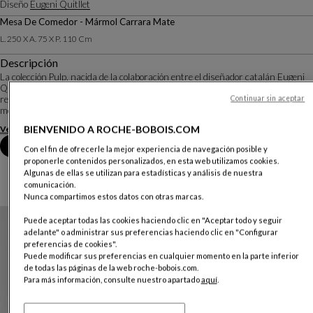
Diseño
Eugeni Quitllet
Mesa De Comedor - Mármol Carrara Mate
L. 250 X A. 75 X P. 110 Cm
Descripción
La colección Pulp, nacida de la colaboración entre el diseñador catalán Eugeni
Quitllet y Roche Bobois, encarna una estética biomórfica donde las líneas
rectas están ausentes, realzadas por acabados perfectos. Esta colección de
Continuar sin aceptar
mesas, sillas y sillon...
BIENVENIDO A ROCHE-BOBOIS.COM
Ver más
Descargar la ficha técnica
Reserva una cita en tienda
Con el fin de ofrecerle la mejor experiencia de navegación posible y
proponerle contenidos personalizados, en esta web utilizamos cookies.
Algunas de ellas se utilizan para estadísticas y análisis de nuestra
comunicación.
Nunca compartimos estos datos con otras marcas.
Puede aceptar todas las cookies haciendo clic en "Aceptar todo y seguir
adelante" o administrar sus preferencias haciendo clic en "Configurar
preferencias de cookies".
Puede modificar sus preferencias en cualquier momento en la parte inferior
de todas las páginas de la web roche-bobois.com.
Para más información, consulte nuestro apartado
aquí
.