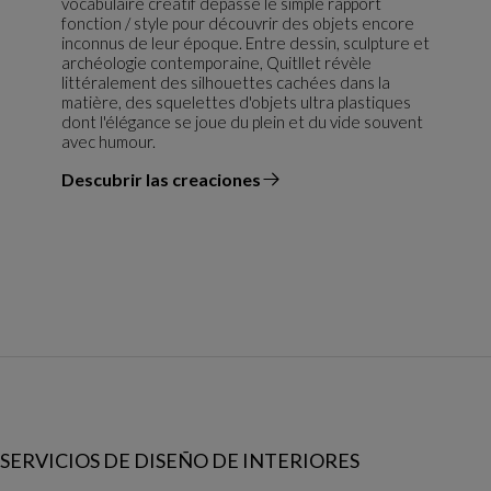
vocabulaire créatif dépasse le simple rapport
fonction / style pour découvrir des objets encore
inconnus de leur époque. Entre dessin, sculpture et
archéologie contemporaine, Quitllet révèle
littéralement des silhouettes cachées dans la
matière, des squelettes d'objets ultra plastiques
dont l'élégance se joue du plein et du vide souvent
avec humour.
Descubrir las creaciones
el diseñador
SERVICIOS DE DISEÑO DE INTERIORES