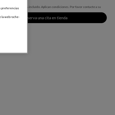
o para Costa Rica, IVA incluído. Aplican condiciones. Por favor contacte a su
us preferencias
 mayor información
e la web roche-
Reserva una cita en tienda