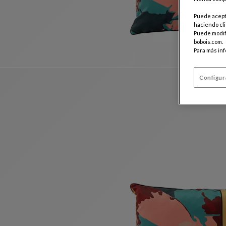
Puede acepta
haciendo cli
Puede modifi
bobois.com.
Para más in
Configur