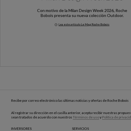
Con motivo de la Milan Design Week 2026, Roche
Bobois presenta su nueva colección Outdoor.
Lea este artículo Le Mag Roche Bobois
Milan Design Week 2026
Recibe por correo electrónico las últimas noticias y ofertas de Roche Bobois
Al registrar su dirección en el casilla anterior, acepta recibir nuestras propu
sean tratados de acuerdo con nuestros
Términos de uso
y
Política de privaci
INVERSORES
SERVICIOS