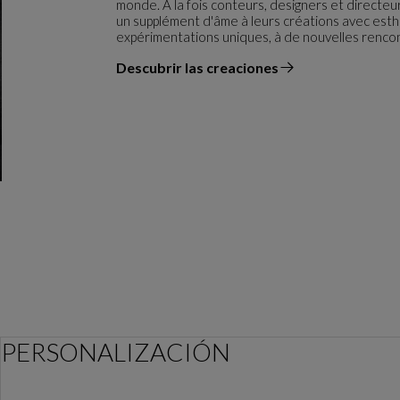
monde. À la fois conteurs, designers et directeur
un supplément d'âme à leurs créations avec est
expérimentations uniques, à de nouvelles rencon
Descubrir las creaciones
el diseñador
PERSONALIZACIÓN