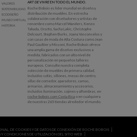
ART DE VIVRE
EN TODO EL MUNDO.
VALORES
Roche Bobois es líder mundial en diseño y
SOSTENIBILIDAD
distribución de muebles. En estrecha
ECODISEÑO
colaboración con diseñadores y artistas de
MUSEO VIRTUAL
renombre como Marcel Wanders, Kenzo
HISTORIA
Takada, Ora Ito, Sacha Lakic, Christophe
Delcourt, Stephen Burks, Joana Vasconcelos y
con casas de moda de Alta Costura como Jean
Paul Gaultier y Missoni, Roche Bobois ofrece
una amplia gama de diseños exclusivos a
medida, fabricados con un alto nivel de
personalización en pequeños talleres
europeos. Consulte nuestra completa
colección de muebles de primera calidad,
incluidos sofás, sillones, mesas de centro,
sillas de comedor, aparadores, camas,
armarios, almacenamiento y accesorios,
incluidos iluminación, cojines y alfombras, en
roche-bobois.com Costa Rica
o en cualquiera
de nuestras 265 tiendas alrededor el mundo.
SONAL, DE COOKIES Y DE DATOS DE CONEXIÓN DE ROCHE BOBOIS
Y CONDICIONES DE UTILIZACIÓN DEL SITIO WEB