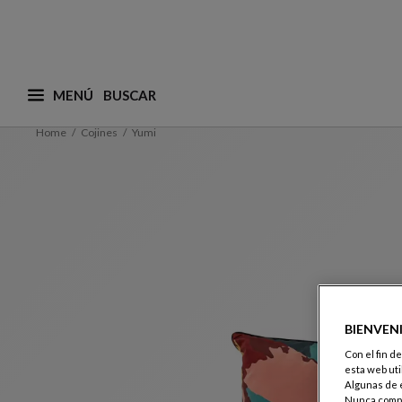
MENÚ
¿Qué está buscando? (adaptamos las sugerencias a
Home
Cojines
Yumi
BIENVEN
Con el fin d
esta web uti
Algunas de e
Nunca compa