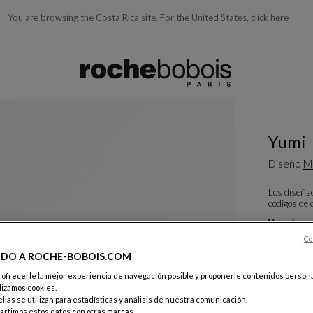
You are browsing the Costa Rica site.
For the United States,
click here
quí debajo acorde con lo que está buscando)
Yumi
Diseño
M
Los diseñad
códigos de 
Ver más
Cojín Kuke
Co
L. 68 X A. 4
IDO A ROCHE-BOBOIS.COM
e ofrecerle la mejor experiencia de navegación posible y proponerle contenidos persona
Color :
Ble
lizamos cookies.
llas se utilizan para estadísticas y análisis de nuestra comunicación.
$ 320
rtimos estos datos con otras marcas.