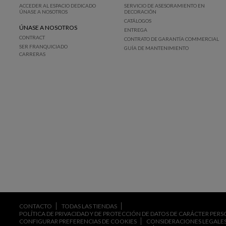
ACCEDER AL ESPACIO DEDICADO
SERVICIO DE ASESORAMIENTO EN
ÚNASE A NOSOTROS
DECORACIÓN
CATÁLOGOS
ÚNASE A NOSOTROS
ENTREGA
CONTRACT
CONTRATO DE GARANTÍA COMMERCIAL
SER FRANQUICIADO
GUÍA DE MANTENIMIENTO
CARRERAS
CONTACTO
TODAS LAS TIENDAS
POLÍTICA DE PRIVACIDAD Y DE PROTECCIÓN DE DATOS DE CARÁCTER PER
CONFIGURAR PREFERENCIAS DE COOKIES
CONSIDERACIONES LEGALES 