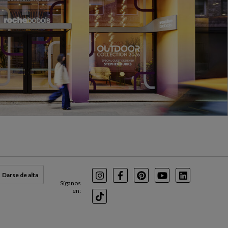
Darse de alta
Instagram
Facebook
Pinterest
Youtube
LinkedIn
Síganos
en:
TikTok