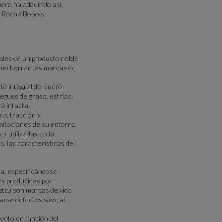
uero ha adquirido así,
á Roche Bobois.
nales de un producto noble
ía no borran las marcas de
e integral del cuero.
iegues de grasa, estrías,
á intacta.
ra, tracción y
limitaciones de su entorno
s utilizadas en la
, las características del
a, especificándose :
es producidas por
etc.) son marcas de vida
rse defectos sino, al
iento en función del