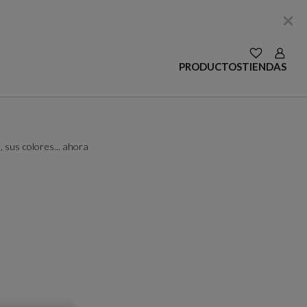
VER LAS SE
Login
PRODUCTOS
TIENDAS
 sus colores... ahora