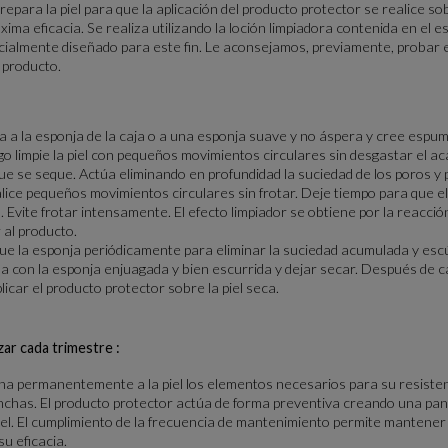
prepara la piel para que la aplicación del producto protector se realice so
xima eficacia. Se realiza utilizando la loción limpiadora contenida en el 
cialmente diseñado para este fin. Le aconsejamos, previamente, probar e
 producto.
ora a la esponja de la caja o a una esponja suave y no áspera y cree espu
o limpie la piel con pequeños movimientos circulares sin desgastar el aca
e se seque. Actúa eliminando en profundidad la suciedad de los poros y pl
lice pequeños movimientos circulares sin frotar. Deje tiempo para que el
 Evite frotar intensamente. El efecto limpiador se obtiene por la reacción
 al producto.
ue la esponja periódicamente para eliminar la suciedad acumulada y escúrr
a con la esponja enjuagada y bien escurrida y dejar secar. Después de c
licar el producto protector sobre la piel seca.
zar cada trimestre :
na permanentemente a la piel los elementos necesarios para su resisten
chas. El producto protector actúa de forma preventiva creando una panta
iel. El cumplimiento de la frecuencia de mantenimiento permite mantener 
u eficacia.