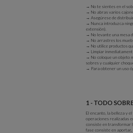
→ No te sientes en el so
→ No abras varios cajones
→ Asegúrese de distribuir
→ Nunca introduzca ningu
extensión).
→ No levante una mesa de
→ No arrastres los muebl
→ No utilice productos qu
→ Limpiar inmediatamente
→ No coloque un objeto m
sobres y cualquier choqu
→ Para obtener un uso ó
1 - TODO SOBRE
El encanto, la belleza y e
operaciones realizadas en
consiste en transformar la
fase consiste en aportar, 