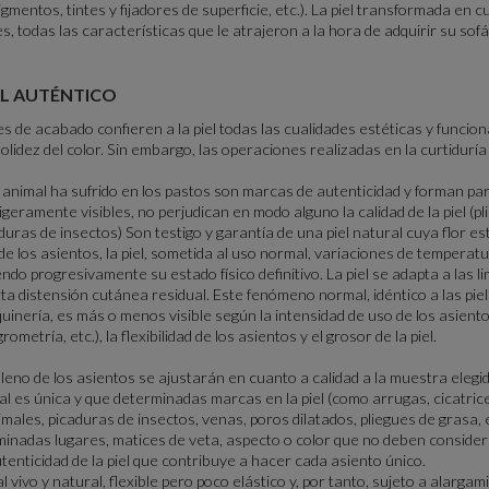
igmentos, tintes y fijadores de superficie, etc.). La piel transformada en c
, todas las características que le atrajeron a la hora de adquirir su sof
IAL AUTÉNTICO
es de acabado confieren a la piel todas las cualidades estéticas y funcio
a, solidez del color. Sin embargo, las operaciones realizadas en la curtidur
 animal ha sufrido en los pastos son marcas de autenticidad y forman part
eramente visibles, no perjudican en modo alguno la calidad de la piel (pl
duras de insectos) Son testigo y garantía de una piel natural cuya flor est
e los asientos, la piel, sometida al uso normal, variaciones de temperatu
ndo progresivamente su estado físico definitivo. La piel se adapta a las 
a distensión cutánea residual. Este fenómeno normal, idéntico a las piele
inería, es más o menos visible según la intensidad de uso de los asientos
metría, etc.), la flexibilidad de los asientos y el grosor de la piel.
leno de los asientos se ajustarán en cuanto a calidad a la muestra elegid
mal es única y que determinadas marcas en la piel (como arrugas, cicatric
males, picaduras de insectos, venas, poros dilatados, pliegues de grasa, 
inadas lugares, matices de veta, aspecto o color que no deben considera
tenticidad de la piel que contribuye a hacer cada asiento único.
l vivo y natural, flexible pero poco elástico y, por tanto, sujeto a alargam