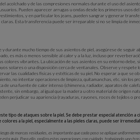
el acolchado y de las compresiones normales durante el uso del asiento,
os usuarios. Pueden aparecer arrugas u ondas desde los primeros usos del
stimientos, y en particular los jeans, pueden sangrar y generar transfere
claras. Esta transferencia puede ser irreparable si no se limpia de inmed
 y durante mucho tiempo de sus asientos de piel, asegúrese de seguir al
bado, es más o menos sensible al calor y a la luz, incluso por reverberac
us colores vibrantes. La ubicación de sus asientos en su entorno debe, si 
rayos solares o una disposición cerca de ventanales. Observe y respete 
ar las cualidades físicas y estéticas de su piel. No esperar a que se obs
ento, no intentar operaciones de limpieza, quitamanchas, etc. sin los p
a de una fuente de calor intenso (chimenea, radiador, aparatos de calefa
istente, sin embargo, al igual que la madera u otro material de origen natu
eden perjudicar su apariencia (rayaduras, rayones, roces de tejidos o 
ste tipo de ataques sobre la piel. Se debe prestar especial atención a 
colores a la piel, especialmente a las pieles claras, puede ser irremedia
riesgo de marcas residuales, es importante que cada paso se aplique uniformement
e esta guía. Para ello, realiza estas operaciones con cuidado, trabajando uno tra