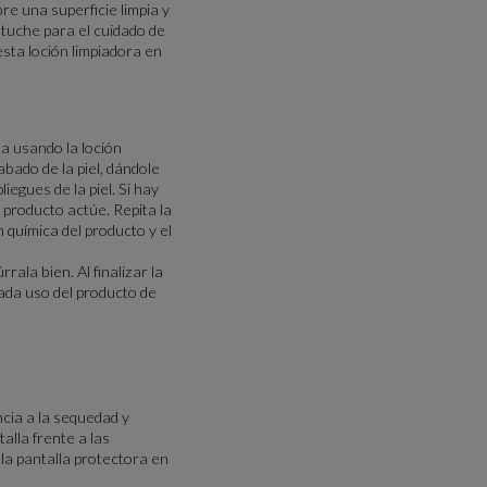
bre una superficie limpia y
estuche para el cuidado de
sta loción limpiadora en
ma usando la loción
bado de la piel, dándole
iegues de la piel. Si hay
 producto actúe. Repita la
 química del producto y el
ala bien. Al finalizar la
ada uso del producto de
cia a la sequedad y
lla frente a las
la pantalla protectora en