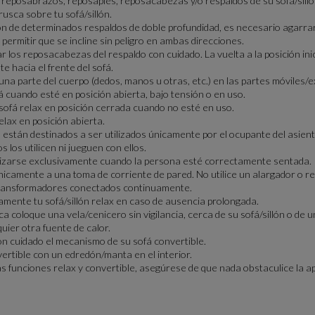
reposabrazos, reposapiés, reposacabezas y/o respaldos de su sofá/silló
sca sobre tu sofá/sillón.
n de determinados respaldos de doble profundidad, es necesario agarrar 
permitir que se incline sin peligro en ambas direcciones.
los reposacabezas del respaldo con cuidado. La vuelta a la posición inici
te hacia el frente del sofá.
a parte del cuerpo (dedos, manos u otras, etc.) en las partes móviles/ex
 cuando esté en posición abierta, bajo tensión o en uso.
sofá relax en posición cerrada cuando no esté en uso.
elax en posición abierta.
están destinados a ser utilizados únicamente por el ocupante del asient
 los utilicen ni jueguen con ellos.
izarse exclusivamente cuando la persona esté correctamente sentada.
camente a una toma de corriente de pared. No utilice un alargador o re
ransformadores conectados continuamente.
ente tu sofá/sillón relax en caso de ausencia prolongada.
coloque una vela/cenicero sin vigilancia, cerca de su sofá/sillón o de u
lquier otra fuente de calor.
n cuidado el mecanismo de su sofá convertible.
ertible con un edredón/manta en el interior.
las funciones relax y convertible, asegúrese de que nada obstaculice la ap