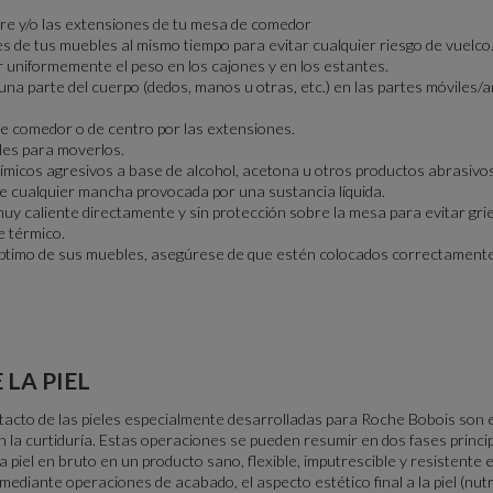
bre y/o las extensiones de tu mesa de comedor
 de tus muebles al mismo tiempo para evitar cualquier riesgo de vuelco
 uniformemente el peso en los cajones y en los estantes.
na parte del cuerpo (dedos, manos u otras, etc.) en las partes móviles
 comedor o de centro por las extensiones.
es para moverlos.
ímicos agresivos a base de alcohol, acetona u otros productos abrasivo
 cualquier mancha provocada por una sustancia líquida.
uy caliente directamente y sin protección sobre la mesa para evitar gri
e térmico.
ptimo de sus muebles, asegúrese de que estén colocados correctamente
 LA PIEL
l tacto de las pieles especialmente desarrolladas para Roche Bobois son e
 la curtiduría. Estas operaciones se pueden resumir en dos fases principa
 piel en bruto en un producto sano, flexible, imputrescible y resistente 
mediante operaciones de acabado, el aspecto estético final a la piel (nutri