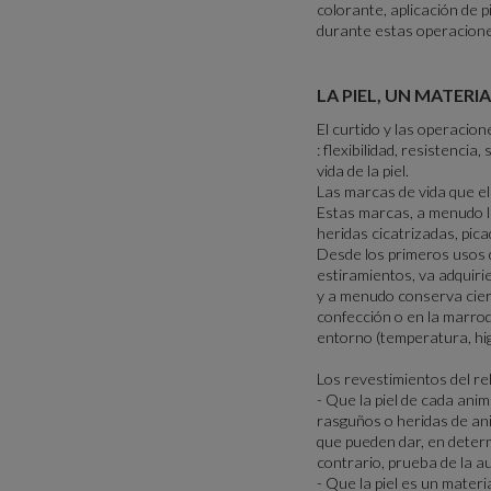
colorante, aplicación de p
durante estas operaciones
LA PIEL, UN MATER
El curtido y las operacion
: flexibilidad, resistenci
vida de la piel.
Las marcas de vida que el
Estas marcas, a menudo lig
heridas cicatrizadas, pica
Desde los primeros usos d
estiramientos, va adquirie
y a menudo conserva ciert
confección o en la marroqu
entorno (temperatura, higro
Los revestimientos del rel
- Que la piel de cada ani
rasguños o heridas de ani
que pueden dar, en determ
contrario, prueba de la au
- Que la piel es un materia