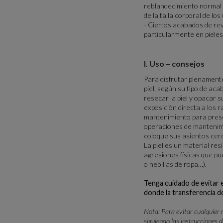
reblandecimiento normal d
de la talla corporal de l
- Ciertos acabados de reve
particularmente en pieles 
I. Uso – consejos
Para disfrutar plenamente
piel, según su tipo de aca
resecar la piel y opacar s
exposición directa a los 
mantenimiento para preserv
operaciones de mantenimi
coloque sus asientos cerc
La piel es un material res
agresiones físicas que pu
o hebillas de ropa…).
Tenga cuidado de evitar e
donde la transferencia de 
Nota: Para evitar cualquier 
siguiendo las instrucciones d