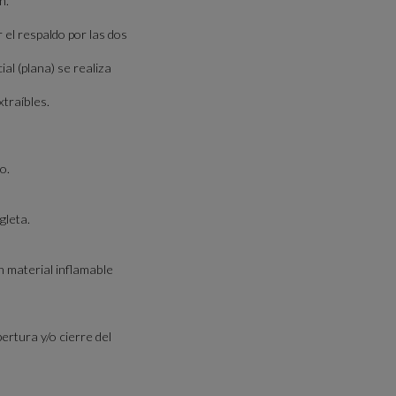
n.
el respaldo por las dos
al (plana) se realiza
traíbles.
o.
gleta.
n material inflamable
ertura y/o cierre del