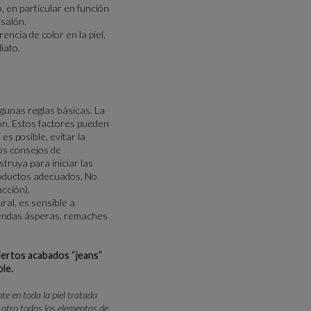
 en particular en función
 salón.
ncia de color en la piel,
iato.
gunas reglas básicas. La
ión. Estos factores pueden
es posible, evitar la
los consejos de
truya para iniciar las
roductos adecuados. No
cción).
ral, es sensible a
prendas ásperas, remaches
ciertos acabados “jeans”
ble.
e en toda la piel tratada
s otro todos los elementos de