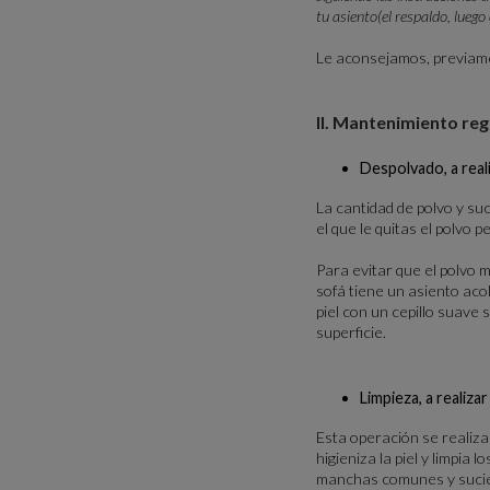
tu asiento(el respaldo, luego
Le aconsejamos, previamen
II. Mantenimiento reg
Despolvado, a reali
La cantidad de polvo y su
el que le quitas el polvo 
Para evitar que el polvo m
sofá tiene un asiento aco
piel con un cepillo suave
superficie.
Limpieza, a realiza
Esta operación se realiza
higieniza la piel y limpia
manchas comunes y sucieda