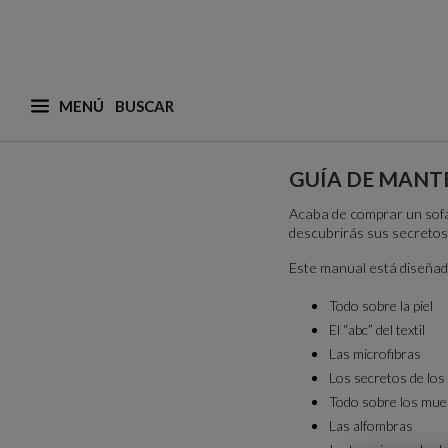
MENÚ
¿Qué está buscando? (adaptamos las sugerencias a
GUÍA DE MANT
Acaba de comprar un sofá/
descubrirás sus secretos
Este manual está diseñado
Todo sobre la piel
El “abc” del textil
Las microfibras
Los secretos de los
Todo sobre los mue
Las alfombras