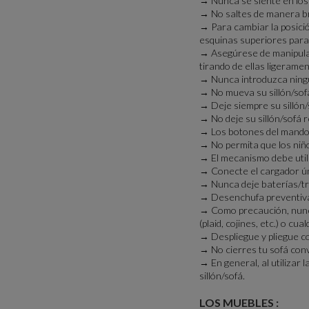
→ Nunca se siente en los 
→ No saltes de manera bru
→ Para cambiar la posició
esquinas superiores para 
→ Asegúrese de manipular 
tirando de ellas ligeramen
→ Nunca introduzca ningun
→ No mueva su sillón/sofá
→ Deje siempre su sillón/
→ No deje su sillón/sofá r
→ Los botones del mando 
→ No permita que los niños
→ El mecanismo debe util
→ Conecte el cargador úni
→ Nunca deje baterías/t
→ Desenchufa preventivam
→ Como precaución, nunca 
(plaid, cojines, etc.) o cua
→ Despliegue y pliegue co
→ No cierres tu sofá conv
→ En general, al utilizar 
sillón/sofá.
LOS MUEBLES :