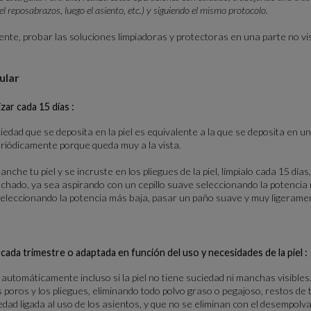
 el reposabrazos, luego el asiento, etc.) y siguiendo el mismo protocolo.
te, probar las soluciones limpiadoras y protectoras en una parte no vis
ular
zar cada 15 días :
ciedad que se deposita en la piel es equivalente a la que se deposita en 
periódicamente porque queda muy a la vista.
anche tu piel y se incruste en los pliegues de la piel, límpialo cada 15 día
lchado, ya sea aspirando con un cepillo suave seleccionando la potencia 
 seleccionando la potencia más baja, pasar un paño suave y muy ligeram
r cada trimestre o adaptada en función del uso y necesidades de la piel :
 automáticamente incluso si la piel no tiene suciedad ni manchas visibles
 los poros y los pliegues, eliminando todo polvo graso o pegajoso, restos de
d ligada al uso de los asientos, y que no se eliminan con el desempolvad