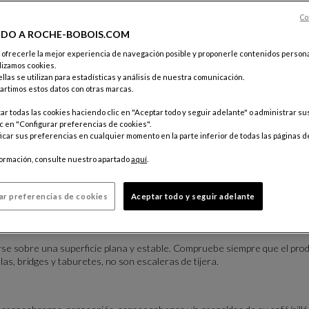
sificación
Co
IDO A ROCHE-BOBOIS.COM
 la mantenimiento en PDF
e ofrecerle la mejor experiencia de navegación posible y proponerle contenidos persona
lizamos cookies.
llas se utilizan para estadísticas y análisis de nuestra comunicación.
rtimos estos datos con otras marcas.
S DE USO
r todas las cookies haciendo clic en "Aceptar todo y seguir adelante" o administrar s
c en "Configurar preferencias de cookies".
ciones están hechas para el uso seguro y el funcionamiento adecuado 
car sus preferencias en cualquier momento en la parte inferior de todas las páginas d
amente antes de cualquier uso, así como las instrucciones de montaje y
ivas al mueble entregado. Si tiene dificultades para comprender las adve
formación, consulte nuestro apartado
aquí
.
 antes de usar este producto. De lo contrario, podrían producirse lesio
tes transformables de nuestros muebles/productos, ya sean manuales o
ar preferencias de cookies
Aceptar todo y seguir adelante
Ningún objeto o parte del cuerpo (manos, dedos u otros, etc.) debe, en n
ble (respaldo, relax, mecanismos de extensión y otros...).
se sobre una superficie plana y estable. Compruebe siempre que el pro
llas, bridges y taburetes, no son escaleras de tijera.