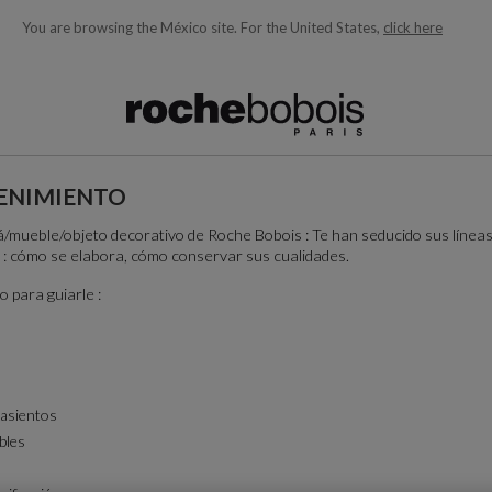
You are browsing the México site.
For the United States,
click here
quí debajo acorde con lo que está buscando)
ENIMIENTO
mueble/objeto decorativo de Roche Bobois : Te han seducido sus líneas,
 : cómo se elabora, cómo conservar sus cualidades.
 para guiarle :
 asientos
bles