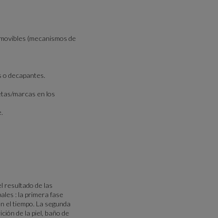
.
/amovibles (mecanismos de
s o decapantes.
etas/marcas en los
.
l resultado de las
les : la primera fase
en el tiempo. La segunda
ción de la piel, baño de