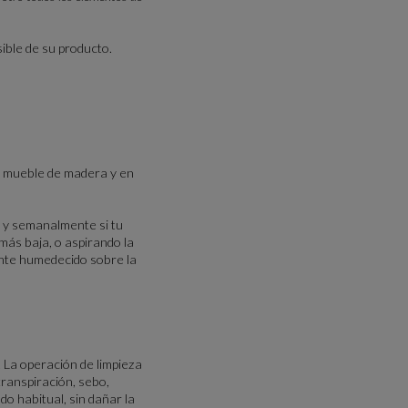
ible de su producto.
un mueble de madera y en
s, y semanalmente si tu
más baja, o aspirando la
ente humedecido sobre la
. La operación de limpieza
 transpiración, sebo,
o habitual, sin dañar la