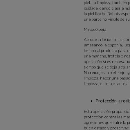
piel. La limpieza también 
cuidada, dándole así la má
la piel Roche Bobois espe
una parte no visible de su
Metodología
Aplique la loción limpiad
amasando la esponja, lueg
tiempo al producto para qu
una mancha, frótela o rea
operación si es necesario.
tiempo que se deja actuar
No remojes la piel. Enjuag
limpieza, hacer una pasad
limpieza, es importante ap
Protección, a reali
Esta operación proporcio
protección contra las man
agresiones que sufre la p
buen estado y preservar s