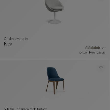
chaise pivotante
Isea
Otros 
+22
Chaise Pivotante
Ver Descripción Completa
Disponible en
2 telas
Silla fija - chapado roble tintado