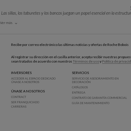
Las sillas, los taburetes y los bancos juegan un papel esencial en la estruct
Ver más
Cada modelo nace de un minucioso proceso de creación junto a diseñadores 
estudiad
Desde las elegantes sillas de comedor de diseño hasta
Recibe por correo electrónico las últimas noticias y ofertas de Roche Bobois
Ya sean opciones apilables, regulables, de proporciones generosas o de si
Al registrar su dirección en el casilla anterior, acepta recibir nuestras propu
sean tratados de acuerdo con nuestros
Términos de uso
y
Política de privaci
Maderas nobles, roble macizo, piel seleccionad
INVERSORES
SERVICIOS
Las estructuras, las costuras minuciosas y los ensamblajes perfectos refle
ACCEDER AL ESPACIO DEDICADO
SERVICIO DE ASESORAMIENTO EN
pri
ÚNASE A NOSOTROS
DECORACIÓN
CATÁLOGOS
ÚNASE A NOSOTROS
ENTREGA
La personalización permite seleccionar 
CONTRACT
CONTRATO DE GARANTÍA COMMERCIAL
SER FRANQUICIADO
GUÍA DE MANTENIMIENTO
CARRERAS