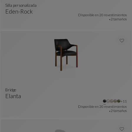
Silla personalizada
Eden-Rock
colores : 32 colores disponibles
Disponible en
20 revestimientos
Silla Personalizada
Ver Descripción Completa
2 tamaños
bridge
Elanta
colores : 18 colores disponibles
Otros 
+11
Bridge
Ver Descripción Completa
Disponible en
20 revestimientos
2 tamaños