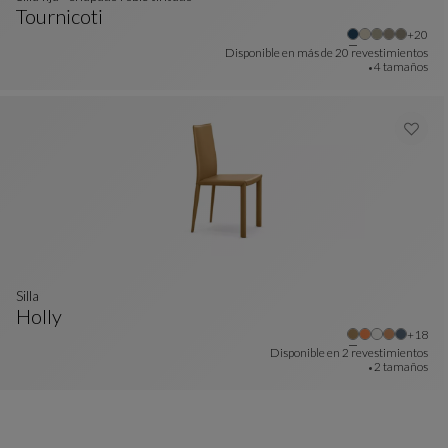
Tournicoti
Otros 
+20
Silla Fija - Chapado Roble Tintado
Ver Descripción Completa
Disponible en más de
20 revestimientos
4 tamaños
Silla
Holly
Otros 
+18
Silla
Ver Descripción Completa
Disponible en
2 revestimientos
2 tamaños