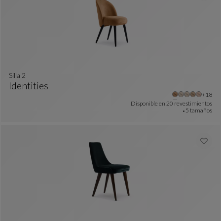
silla 2
Identities
colores : 18 colores disponibles
Otros 
+18
Silla 2
Ver Descripción Completa
Disponible en
20 revestimientos
5 tamaños