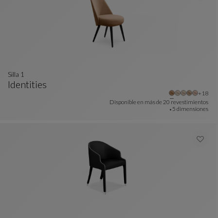
silla 1
Identities
Otros 
+18
Silla 1
Ver Descripción Completa
Disponible en más de
20 revestimientos
5 dimensiones