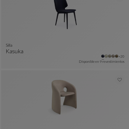
silla
Kasuka
colores : 23 colores disponibles
Otros
+20
Silla
Ver Descripción Completa
Disponible en
9 revestimientos