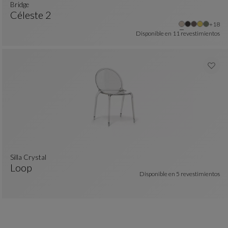
bridge
Céleste 2
colores : 10 colores disponibles
Otros
+18
Bridge
Ver Descripción Completa
Disponible en
11 revestimientos
Silla Crystal
Loop
Disponible en
5 revestimientos
Silla Crystal
Ver Descripción Completa