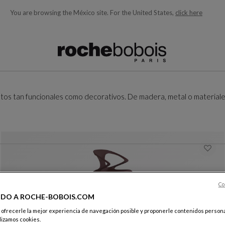
You are browsing the México site.
For the United States,
click here
quí debajo acorde con lo que está buscando)
jetos tan funcionales como decorativos. De madera, metal o materiales 
Co
IDO A ROCHE-BOBOIS.COM
e ofrecerle la mejor experiencia de navegación posible y proponerle contenidos persona
lizamos cookies.