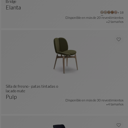
bridge
Elanta
Otros
+18
Bridge
Ver Descripción Completa
Disponible en más de
20 revestimientos
2 tamaños
Silla de fresno - patas tintadas o
lacado mate
Pulp
colores : 11 colores disponibles
Disponible en más de
30 revestimientos
Silla De Fresno - Patas Tintadas O Lacado Mate
Ver Descripción Completa
4 tamaños