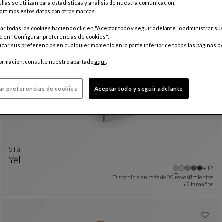
llas se utilizan para estadísticas y análisis de nuestra comunicación.
Bridge
rtimos estos datos con otras marcas.
Ava
Bridge
Ver Descripción Completa
r todas las cookies haciendo clic en "Aceptar todo y seguir adelante" o administrar s
Disponible en
3 revestimientos
c en "Configurar preferencias de cookies".
car sus preferencias en cualquier momento en la parte inferior de todas las páginas d
formación, consulte nuestro apartado
aquí
.
ar preferencias de cookies
Aceptar todo y seguir adelante
Silla
Yel
colores : 31 colores disponibles
Otros 
+12
Silla
Ver Descripción Completa
Disponible en más de
20 revestimientos
2 tamaños