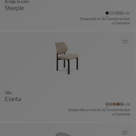
Bridge bi-color
Steeple
Otros 
+32
Bridge Bi-Color
Ver Descripción Completa
Disponible en
30 revestimientos
2 tamaños
silla
Elanta
Otros 
+18
Silla
Ver Descripción Completa
Disponible en más de
20 revestimientos
2 tamaños