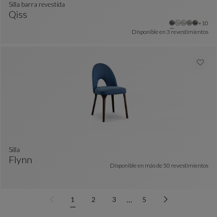
silla barra revestida
Qiss
colores : 20 colores disponibles
Otros 
+10
Silla Barra Revestida
Ver Descripción Completa
Disponible en
3 revestimientos
Silla
Flynn
colores : 18 colores disponibles
Disponible en más de
50 revestimientos
Silla
Ver Descripción Completa
…
1
2
3
5