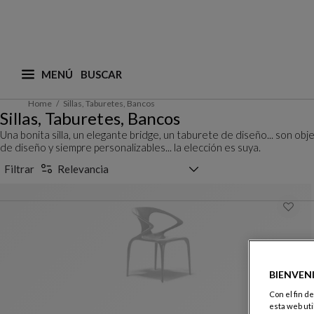
MENÚ
¿Qué está buscando? (adaptamos las sugerencias a
Home
Sillas, Taburetes, Bancos
Sillas, Taburetes, Bancos
Una bonita silla, un elegante bridge, un taburete de diseño... son ob
de diseño y siempre personalizables... la elección es suya.
Selector de clasificación
Filtrar
Relevancia
BIENVEN
Con el fin d
esta web uti