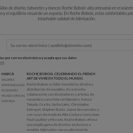
Sillas de diseño, taburetes y bancos Roche Bobois: alta artesanía en el asient
ura y el equilibrio visual de un espacio. En Roche Bobois, estas confortables 
intachable calidad de fabricación.
de renombre internacional y creadores exclusivos. Líneas puras, siluetas g
o: cada pieza expresa una inspiración contemporánea y un estilo con carácte
Versatilidad absoluta para comedores contemporáneos
 estilizados taburetes para barras de cocina o refinados bancos de comedor 
luetas compactas, cada modelo se adapta con fluidez a la arquitectura de su ho
proyecto de decoración.
estas por correo electrónico y acepta que sus datos
dad
.
Materiales premium, maestría artesanal y ecodiseño
a, terciopelo sofisticado, ratán táctil o metal pulido: las materias primas se e
MARCA
ROCHE BOBOIS. CELEBRANDO EL
FRENCH
jan un saber hacer artesanal de alta precisión. Fieles a nuestro compromiso
ART DE VIVRE
EN TODO EL MUNDO.
VALORES
ncipios del ecodiseño, integrando la sostenibilidad en el hábitat contemporá
Roche Bobois es líder mundial en diseño y
SOSTENIBILIDAD
distribución de muebles. En estrecha
ECODISEÑO
Personalización a medida y proyectos de interiorismo
colaboración con diseñadores y artistas de
MUSEO VIRTUAL
tapizados, colores y acabados idóneos para integrar cada pieza de forma orgá
renombre como Marcel Wanders, Kenzo
HISTORIA
Takada, Ora Ito, Sacha Lakic, Christophe
Delcourt, Stephen Burks, Joana Vasconcelos y
con casas de moda de Alta Costura como Jean
Paul Gaultier y Missoni, Roche Bobois ofrece
una amplia gama de diseños exclusivos a
medida, fabricados con un alto nivel de