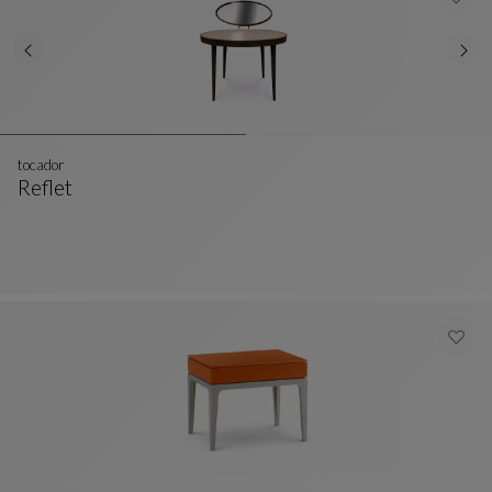
tocador
Reflet
Tocador
Ver Descripción Completa