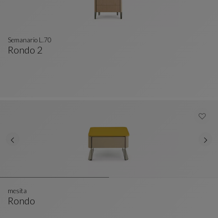
Semanario L.70
Rondo 2
Semanario L.70
Ver Descripción Completa
mesita
Rondo
Mesita
Ver Descripción Completa