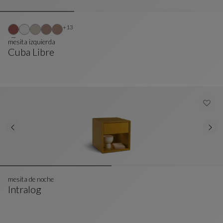
Otros colores : 13 colores disponibles
+13
mesita izquierda
Cuba Libre
Mesita Izquierda
Ver Descripción Completa
mesita de noche
Intralog
Mesita De Noche
Ver Descripción Completa