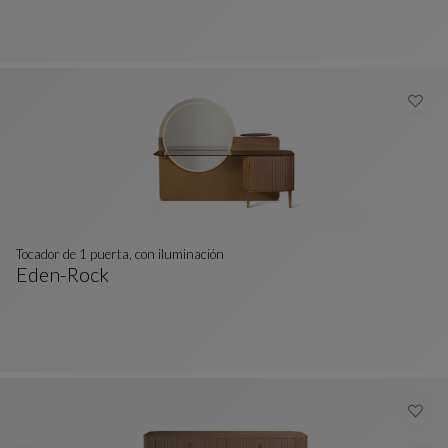
Tocador de 1 puerta, con iluminación
Eden-Rock
Tocador De 1 Puerta, Con Iluminación
Ver Descripción Completa