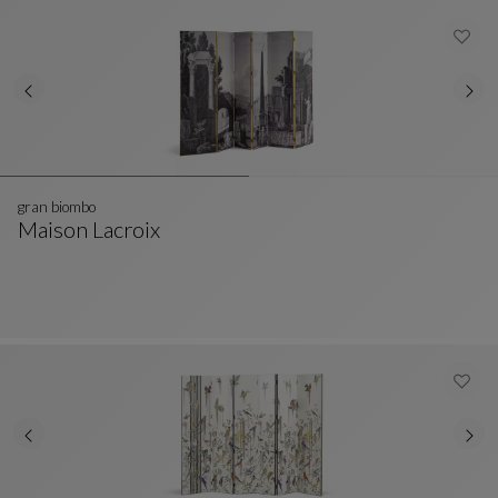
gran biombo
Maison Lacroix
Gran Biombo
Ver Descripción Completa