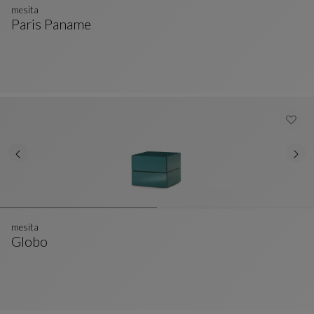
mesita
Paris Paname
Mesita
Ver Descripción Completa
mesita
Globo
Mesita
Ver Descripción Completa