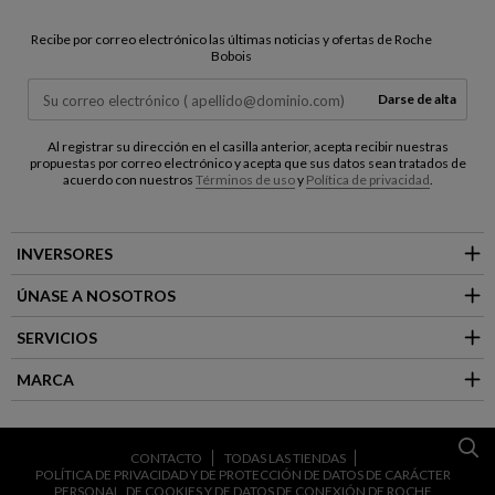
Recibe por correo electrónico las últimas noticias y ofertas de Roche
Bobois
Darse de alta
Al registrar su dirección en el casilla anterior, acepta recibir nuestras
propuestas por correo electrónico y acepta que sus datos sean tratados de
acuerdo con nuestros
Términos de uso
y
Política de privacidad
.
INVERSORES
ÚNASE A NOSOTROS
SERVICIOS
MARCA
CONTACTO
TODAS LAS TIENDAS
POLÍTICA DE PRIVACIDAD Y DE PROTECCIÓN DE DATOS DE CARÁCTER
PERSONAL, DE COOKIES Y DE DATOS DE CONEXIÓN DE ROCHE