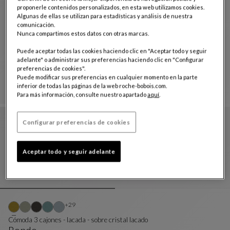
proponerle contenidos personalizados, en esta web utilizamos cookies.
Algunas de ellas se utilizan para estadísticas y análisis de nuestra
comunicación.
Nunca compartimos estos datos con otras marcas.
cómoda
Octet
Puede aceptar todas las cookies haciendo clic en "Aceptar todo y seguir
adelante" o administrar sus preferencias haciendo clic en "Configurar
Cómoda
Ver Descripción Completa
preferencias de cookies".
Puede modificar sus preferencias en cualquier momento en la parte
inferior de todas las páginas de la web roche-bobois.com.
Para más información, consulte nuestro apartado
aquí
.
Configurar preferencias de cookies
Aceptar todo y seguir adelante
Otros colores : 29 colores disponibles
+29
Cómoda 3 cajones - lacada - sobre cristal lacado
Rondo