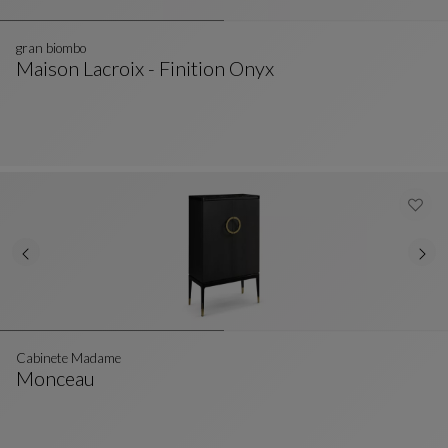
gran biombo
Maison Lacroix - Finition Onyx
Gran Biombo
Ver Descripción Completa
Cabinete Madame
Monceau
Cabinete Madame
Ver Descripción Completa