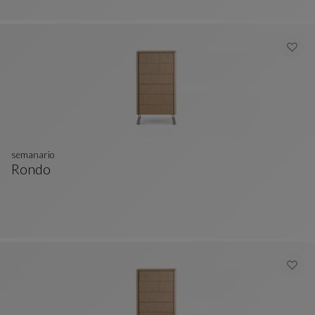
semanario
Rondo
Semanario
Ver Descripción Completa