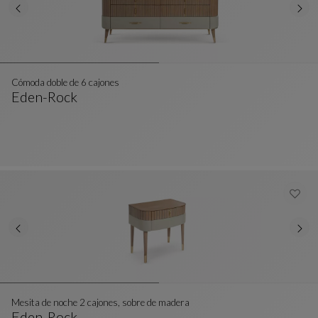
Cómoda doble de 6 cajones
Eden-Rock
Cómoda Doble De 6 Cajones
Ver Descripción Completa
Mesita de noche 2 cajones, sobre de madera
Eden-Rock