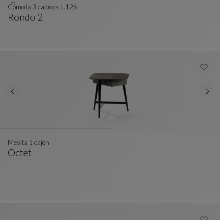
Cómoda 3 cajones L.126
Rondo 2
Cómoda 3 Cajones L.126
Ver Descripción Completa
Mesita 1 cajón
Octet
Mesita 1 Cajón
Ver Descripción Completa