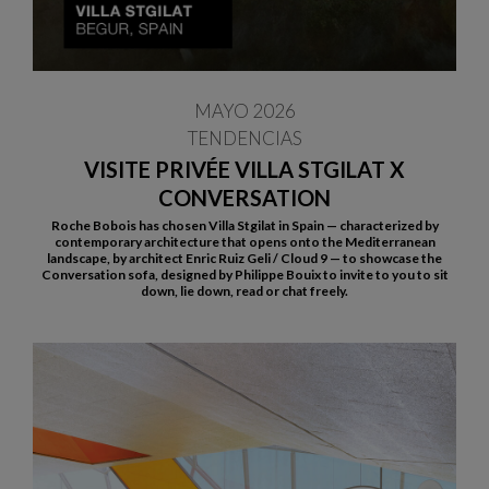
MAYO 2026
TENDENCIAS
VISITE PRIVÉE VILLA STGILAT X
CONVERSATION
Roche Bobois has chosen Villa Stgilat in Spain — characterized by
contemporary architecture that opens onto the Mediterranean
landscape, by architect Enric Ruiz Geli / Cloud 9 — to showcase the
Conversation sofa, designed by Philippe Bouix to invite to you to sit
down, lie down, read or chat freely.