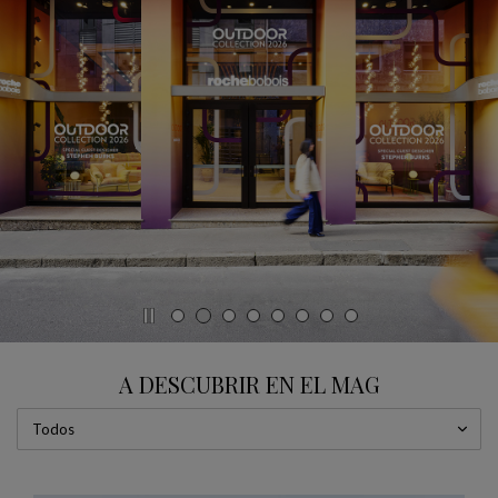
MILAN DESIGN WEEK 2026 - INSIDE
mostrar diapositiva %
A DESCUBRIR EN EL MAG