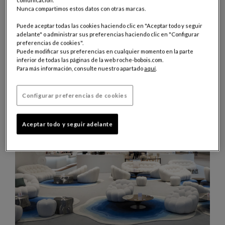
comunicación.
Nunca compartimos estos datos con otras marcas.
HOTEL PENINSULA, PARÍS
Puede aceptar todas las cookies haciendo clic en "Aceptar todo y seguir
El prestigioso Hotel Peninsula París ha elegido a Roche Bobois para
amueblar su espectacular terraza parisina.
adelante" o administrar sus preferencias haciendo clic en "Configurar
preferencias de cookies".
Puede modificar sus preferencias en cualquier momento en la parte
inferior de todas las páginas de la web roche-bobois.com.
Para más información, consulte nuestro apartado
aquí
.
Configurar preferencias de cookies
Aceptar todo y seguir adelante