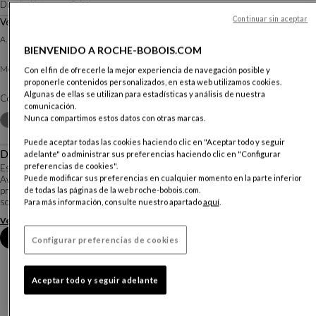
Diseño
Kateryna Sokolova
Continuar sin aceptar
Velador
A. 40 X ∅. 35 Cm
BIENVENIDO A ROCHE-BOBOIS.COM
Verre en masse coloré
Meseta :
Con el fin de ofrecerle la mejor experiencia de navegación posible y
proponerle contenidos personalizados, en esta web utilizamos cookies.
Algunas de ellas se utilizan para estadísticas y análisis de nuestra
Color :
Jaune
comunicación.
Otros colores
Nunca compartimos estos datos con otras marcas.
+2
Puede aceptar todas las cookies haciendo clic en "Aceptar todo y seguir
Descripción
adelante" o administrar sus preferencias haciendo clic en "Configurar
preferencias de cookies".
Es en 2020 durante su séptima edición cuando el Roche Bobois Design
Puede modificar sus preferencias en cualquier momento en la parte inferior
Awards se reunió con Kateryna Sokolova, una joven diseñadora ucraniana. Su
proyecto ganador es una serie de pequeños veladores y mesas de centro con
de todas las páginas de la web roche-bobois.com.
sobres de cristal moldeado o sopl...
Para más información, consulte nuestro apartado
aquí
.
Ver más
Descargar la ficha técnica
Reserva una cita en tienda
Configurar preferencias de cookies
Aceptar todo y seguir adelante