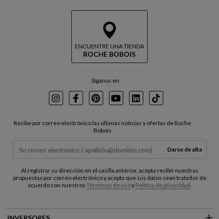
ENCUENTRE UNA TIENDA
ROCHE BOBOIS
Síganos en:
Instagram
Facebook
Pinterest
Youtube
LinkedIn
TikTok
Recibe por correo electrónico las últimas noticias y ofertas de Roche
Bobois
Darse de alta
Al registrar su dirección en el casilla anterior, acepta recibir nuestras
propuestas por correo electrónico y acepta que sus datos sean tratados de
acuerdo con nuestros
Términos de uso
y
Política de privacidad
.
INVERSORES