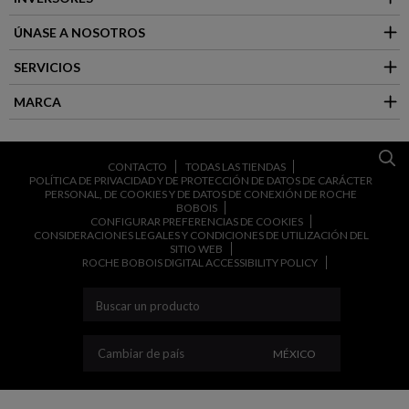
ÚNASE A NOSOTROS
SERVICIOS
MARCA
CONTACTO
TODAS LAS TIENDAS
POLÍTICA DE PRIVACIDAD Y DE PROTECCIÓN DE DATOS DE CARÁCTER
PERSONAL, DE COOKIES Y DE DATOS DE CONEXIÓN DE ROCHE
BOBOIS
CONFIGURAR PREFERENCIAS DE COOKIES
CONSIDERACIONES LEGALES Y CONDICIONES DE UTILIZACIÓN DEL
SITIO WEB
ROCHE BOBOIS DIGITAL ACCESSIBILITY POLICY
CAMBIAR DE PAÍS
Cambiar de país
MÉXICO