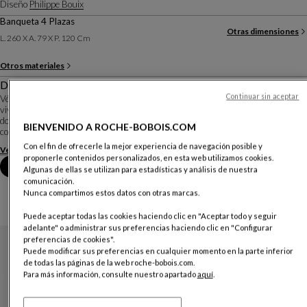
Diseño
Philippe Bouix
Banqueta 4 Plazas
Otras dimensiones
L. 260 X A. 79 X P. 120 Cm
Otros materiales
Descripción
Continuar sin aceptar
Véritable invitation à la paresse, le modèle FORMENTERA réinvente l'art de
vivre en extérieur. Sur ses vastes banquettes, la liberté est totale : les
dossiers sont mobiles et les modules s'assemblent pour créer des
BIENVENIDO A ROCHE-BOBOIS.COM
compositions sur-mesure, du canapé ...
Con el fin de ofrecerle la mejor experiencia de navegación posible y
Ver más
Descargar la ficha técnica
proponerle contenidos personalizados, en esta web utilizamos cookies.
Reserva una cita en tienda
Algunas de ellas se utilizan para estadísticas y análisis de nuestra
comunicación.
Nunca compartimos estos datos con otras marcas.
Puede aceptar todas las cookies haciendo clic en "Aceptar todo y seguir
adelante" o administrar sus preferencias haciendo clic en "Configurar
preferencias de cookies".
Puede modificar sus preferencias en cualquier momento en la parte inferior
de todas las páginas de la web roche-bobois.com.
Para más información, consulte nuestro apartado
aquí
.