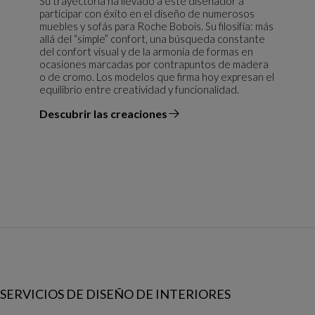
Su trayectoria ha llevado a este diseñador a
participar con éxito en el diseño de numerosos
muebles y sofás para Roche Bobois. Su filosifía: más
allá del “simple” confort, una búsqueda constante
del confort visual y de la armonía de formas en
ocasiones marcadas por contrapuntos de madera
o de cromo. Los modelos que firma hoy expresan el
equilibrio entre creatividad y funcionalidad.
Descubrir las creaciones
el diseñador
SERVICIOS DE DISEÑO DE INTERIORES