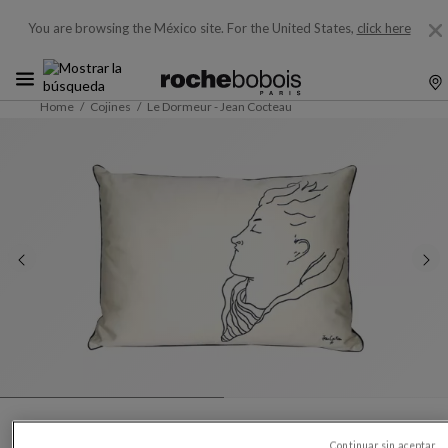
You are browsing the México site.
For the United States,
click here
Home
Cojines
Le Dormeur - Jean Cocteau
Continuar sin aceptar