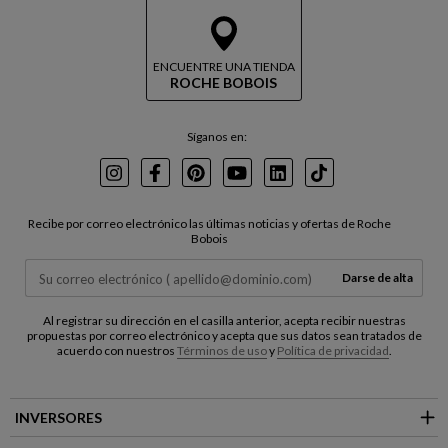
ENCUENTRE UNA TIENDA
ROCHE BOBOIS
Síganos en:
Instagram
Facebook
Pinterest
Youtube
LinkedIn
TikTok
Recibe por correo electrónico las últimas noticias y ofertas de Roche
Bobois
Darse de alta
Al registrar su dirección en el casilla anterior, acepta recibir nuestras
propuestas por correo electrónico y acepta que sus datos sean tratados de
acuerdo con nuestros
Términos de uso
y
Política de privacidad
.
INVERSORES