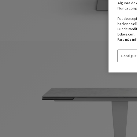
Algunas de e
Nunca compa
Puede acepta
haciendo cli
Puede modifi
bobois.com.
Para más in
Configur