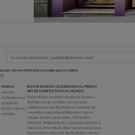
estas por correo electrónico y acepta que sus datos
dad
.
MARCA
ROCHE BOBOIS. CELEBRANDO EL
FRENCH
ART DE VIVRE
EN TODO EL MUNDO.
VALORES
Roche Bobois es líder mundial en diseño y
SOSTENIBILIDAD
distribución de muebles. En estrecha
ECODISEÑO
colaboración con diseñadores y artistas de
MUSEO VIRTUAL
renombre como Marcel Wanders, Kenzo
HISTORIA
Takada, Ora Ito, Sacha Lakic, Christophe
Delcourt, Stephen Burks, Joana Vasconcelos y
con casas de moda de Alta Costura como Jean
Paul Gaultier y Missoni, Roche Bobois ofrece