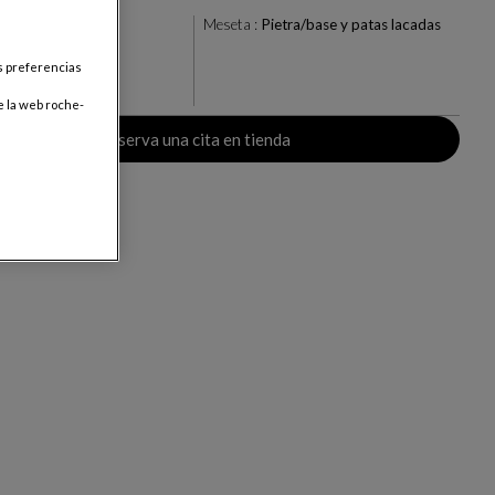
la
Meseta :
Pietra/base y patas lacadas
+1
us preferencias
ar
e la web roche-
Reserva una cita en tienda