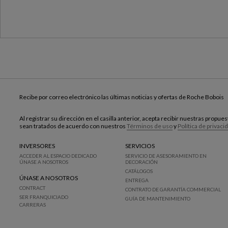
Recibe por correo electrónico las últimas noticias y ofertas de Roche Bobois
Al registrar su dirección en el casilla anterior, acepta recibir nuestras propu
sean tratados de acuerdo con nuestros
Términos de uso
y
Política de privaci
INVERSORES
SERVICIOS
ACCEDER AL ESPACIO DEDICADO
SERVICIO DE ASESORAMIENTO EN
ÚNASE A NOSOTROS
DECORACIÓN
CATÁLOGOS
ÚNASE A NOSOTROS
ENTREGA
CONTRACT
CONTRATO DE GARANTÍA COMMERCIAL
SER FRANQUICIADO
GUÍA DE MANTENIMIENTO
CARRERAS