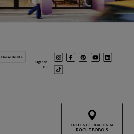
Darse de alta
Instagram
Facebook
Pinterest
Youtube
LinkedIn
Síganos
en:
TikTok
ENCUENTRE UNA TIENDA
ROCHE BOBOIS