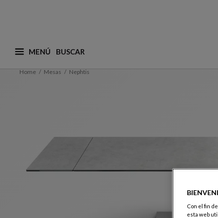
MENÚ
¿Qué está buscando? (adaptamos las sugerencias a
Home
Mesas
Nephtis
BIENVEN
Con el fin d
esta web uti