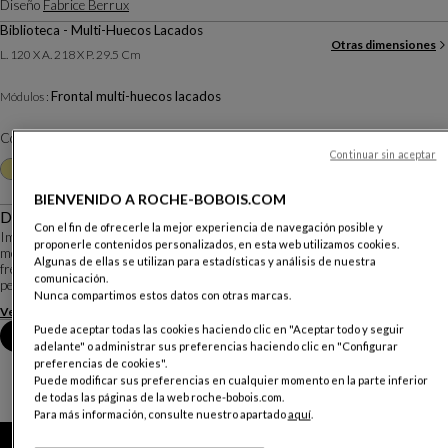
Diseño
Fabrice Berrux
Biblioteca - Multi-Huecos Lacados
Otras dimensiones
L. 120 X A. 218 X P. 29.5 Cm
Frontal multi-huecos lacados
Módulos :
Color :
Argila
Continuar sin aceptar
Otros colores
+25
BIENVENIDO A ROCHE-BOBOIS.COM
Descripción
Con el fin de ofrecerle la mejor experiencia de navegación posible y
Imaginada por Fabrice Berrux, el frontal de esta biblioteca está dividida en 28
proponerle contenidos personalizados, en esta web utilizamos cookies.
módulos ensamblados por desplazamientos de profundidad. De lado como de
Algunas de ellas se utilizan para estadísticas y análisis de nuestra
frente, muestra una presencia gráfica casi escultural. Estos desplazamientos
comunicación.
permiten disimular o ...
Nunca compartimos estos datos con otras marcas.
Ver más
Descargar la ficha técnica
Puede aceptar todas las cookies haciendo clic en "Aceptar todo y seguir
Reserva una cita en tienda
adelante" o administrar sus preferencias haciendo clic en "Configurar
preferencias de cookies".
Puede modificar sus preferencias en cualquier momento en la parte inferior
de todas las páginas de la web roche-bobois.com.
Para más información, consulte nuestro apartado
aquí
.