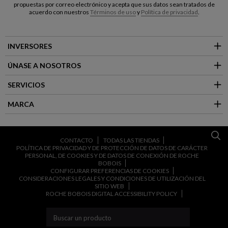
propuestas por correo electrónico y acepta que sus datos sean tratados de
acuerdo con nuestros
Términos de uso
y
Política de privacidad
.
INVERSORES
ÚNASE A NOSOTROS
SERVICIOS
MARCA
CONTACTO
TODAS LAS TIENDAS
POLÍTICA DE PRIVACIDAD Y DE PROTECCIÓN DE DATOS DE CARÁCTER
PERSONAL, DE COOKIES Y DE DATOS DE CONEXIÓN DE ROCHE
BOBOIS
CONFIGURAR PREFERENCIAS DE COOKIES
CONSIDERACIONES LEGALES Y CONDICIONES DE UTILIZACIÓN DEL
SITIO WEB
ROCHE BOBOIS DIGITAL ACCESSIBILITY POLICY