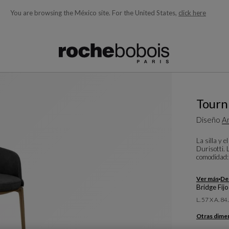
You are browsing the México site.
For the United States,
click here
quí debajo acorde con lo que está buscando)
Tourn
Diseño
An
La silla y 
Durisotti. 
comodidad: 
Ver más
Des
Bridge Fij
L. 57 X A. 84
Otras dime