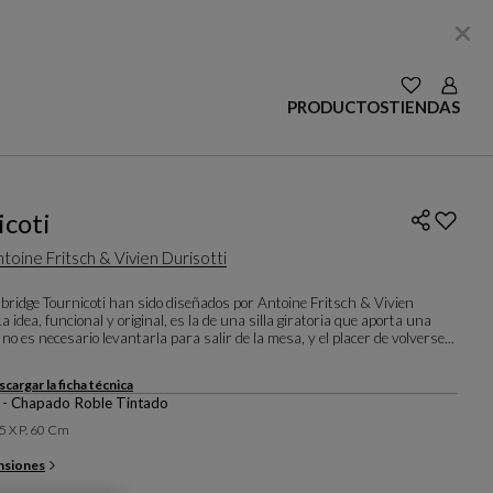
VER LAS SE
Login
PRODUCTOS
TIENDAS
icoti
toine Fritsch & Vivien Durisotti
el bridge Tournicoti han sido diseñados por Antoine Fritsch & Vivien
La idea, funcional y original, es la de una silla giratoria que aporta una
no es necesario levantarla para salir de la mesa, y el placer de volverse...
cargar la ficha técnica
o - Chapado Roble Tintado
.5 X P. 60 Cm
nsiones