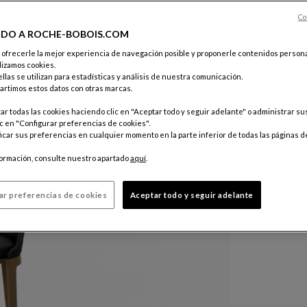
Color :
Noi
Co
IDO A ROCHE-BOBOIS.COM
e ofrecerle la mejor experiencia de navegación posible y proponerle contenidos persona
Otros colo
lizamos cookies.
llas se utilizan para estadísticas y análisis de nuestra comunicación.
rtimos estos datos con otras marcas.
r todas las cookies haciendo clic en "Aceptar todo y seguir adelante" o administrar s
c en "Configurar preferencias de cookies".
car sus preferencias en cualquier momento en la parte inferior de todas las páginas d
formación, consulte nuestro apartado
aquí
.
ar preferencias de cookies
Aceptar todo y seguir adelante