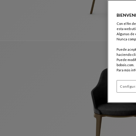
BIENVEN
Con el fin d
esta web uti
Algunas de e
Nunca compa
Puede acepta
haciendo cli
Puede modifi
bobois.com.
Para más in
Configur