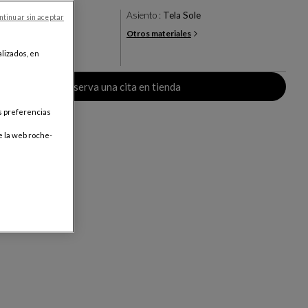
r
Asiento :
Tela Sole
ntinuar sin aceptar
Otros materiales
+21
lizados, en
res
Reserva una cita en tienda
us preferencias
e la web roche-