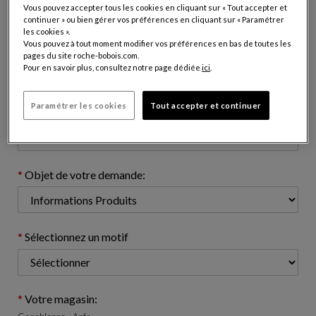
Vous pouvez accepter tous les cookies en cliquant sur « Tout accepter et
continuer » ou bien gérer vos préférences en cliquant sur « Paramétrer
les cookies ».
Vous pouvez à tout moment modifier vos préférences en bas de toutes les
Adresse e-mail: (nom@domaine.com)
pages du site roche-bobois.com.
Pour en savoir plus, consultez notre page dédiée
ici
.
Paramétrer les cookies
Tout accepter et continuer
Numéro de téléphone: (optionnel)
Objet de votre demande:
Sélectionnez un motif
Votre magasin: