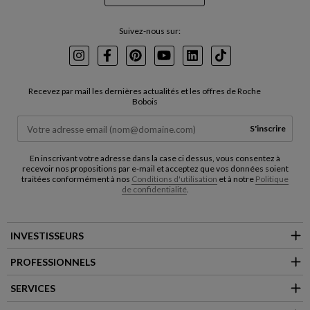
Suivez-nous sur:
Instagram
Facebook
Pinterest
Youtube
LinkedIn
TikTok
Recevez par mail les dernières actualités et les offres de Roche
Bobois
S'inscrire
En inscrivant votre adresse dans la case ci dessus, vous consentez à
recevoir nos propositions par e-mail et acceptez que vos données soient
traitées conformément à nos
Conditions d'utilisation
et à notre
Politique
de confidentialité
.
INVESTISSEURS
PROFESSIONNELS
SERVICES