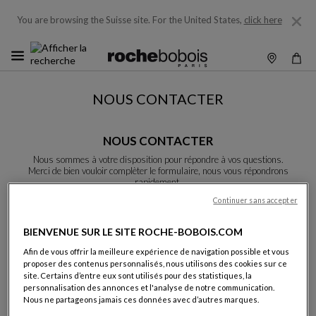
You are browsing the Suisse site.
For the United States,
click here
NOUS CONTACTER
NOUS CONTACTER
Nous sommes à votre disposition pour répondre à vos questions.
Merci de bien vouloir complèter le formulaire, nous vous répondrons
rapidement.
Sauf indication contraire, tous les champs sont obligatoires.
Continuer sans accepter
BIENVENUE SUR LE SITE ROCHE-BOBOIS.COM
Nom:
Afin de vous offrir la meilleure expérience de navigation possible et vous
proposer des contenus personnalisés, nous utilisons des cookies sur ce
site. Certains d’entre eux sont utilisés pour des statistiques, la
personnalisation des annonces et l'analyse de notre communication.
Nous ne partageons jamais ces données avec d’autres marques.
Prénom: